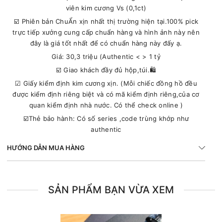
viên kim cương Vs (0,1ct)
☑️ Phiên bản ChuẨn xịn nhất thị trường hiện tại.100% pick
trực tiếp xưởng cung cấp chuẩn hàng và hình ảnh này nên
đây là giá tốt nhất để có chuẩn hàng này đấy ạ.
Giá: 30,3 triệu (Authentic < > 1 tỷ
☑️ Giao khách đầy đủ hộp,túi.🛍
☑ Giấy kiểm định kim cương xịn. (Mỗi chiếc đồng hồ đều
được kiểm định riêng biệt và có mã kiểm định riêng,của cơ
quan kiểm định nhà nước. Có thể check online )
☑️Thẻ bảo hành: Có số series ,code trùng khớp như
authentic
HƯỚNG DẪN MUA HÀNG
SẢN PHẨM BẠN VỪA XEM