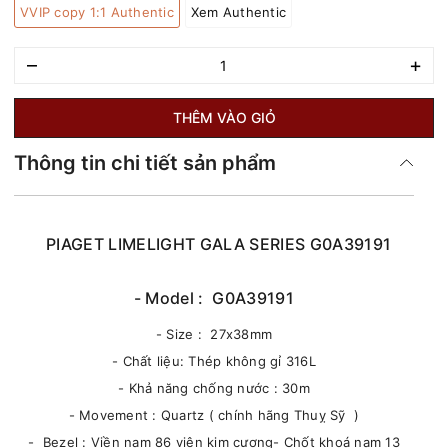
VVIP copy 1:1 Authentic
Xem Authentic
–
+
THÊM VÀO GIỎ
Thông tin chi tiết sản phẩm
PIAGET LIMELIGHT GALA SERIES G0A39191
- Model : G0A39191
- Size : 27x38mm
- Chất liệu: Thép không gỉ 316L
- Khả năng chống nước : 30m
- Movement : Quartz ( chính hãng Thuỵ Sỹ )
- Bezel : Viền nạm 86 viên kim cương- Chốt khoá nạm 13