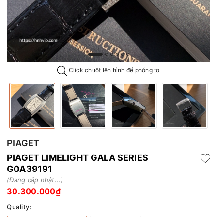
Click chuột lên hình để phóng to
PIAGET
PIAGET LIMELIGHT GALA SERIES
G0A39191
(Đang cập nhật...)
30.300.000₫
Quality: