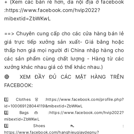
+ (Xem các bản rẻ hơn, da nội địa ở facebook
:https://www.facebook.com/hvip2022?
mibextid=ZbWKwL
==> Chuyên cung cấp cho các cửa hàng bán lẻ
giá trực tiếp xưởng sản xuất- Giá bằng hoặc
thấp hơn giá mọi người đi China nhập hàng cho
các sản phẩm cùng chất lượng - Hàng từ các
xưởng khác nhau giá có thể khác nhau.)
🔴 XEM ĐẦY ĐỦ CÁC MẶT HÀNG TRÊN
FACEBOOK:
1️⃣ Clothes 👗 :https://www.facebook.com/profile.php?
id=100069128044119&mibextid=ZbWKwL
2️⃣ Bags 👜 :https://www.facebook.com/hvip2022?
mibextid=ZbWKwL
3️⃣ Shoes 👠 :
https://www.facebook.com/hanghieugiaydepnu?