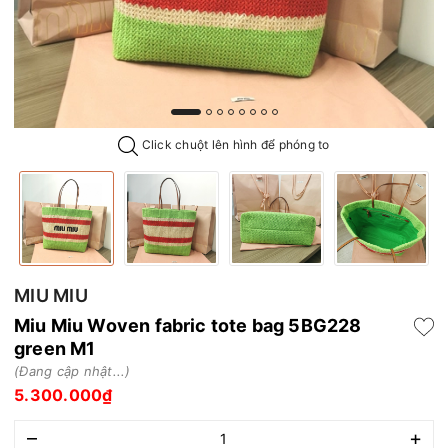
Click chuột lên hình để phóng to
MIU MIU
Miu Miu Woven fabric tote bag 5BG228
green M1
(Đang cập nhật...)
5.300.000₫
–
+