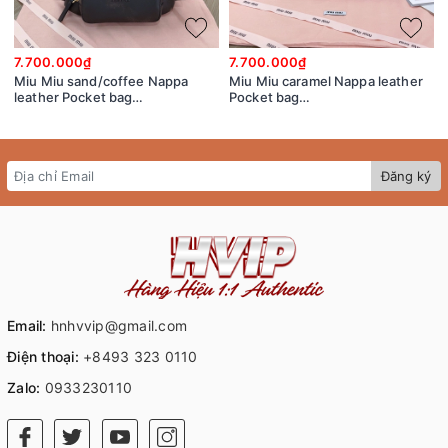
7.700.000₫
7.700.000₫
Miu Miu sand/coffee Nappa
Miu Miu caramel Nappa leather
leather Pocket bag
Pocket bag
5BC146_2F8T_F0V6L_V_OOO
5BC146_2CRL_F098L_V_OOO
Đăng ký
Email:
hnhvvip@gmail.com
Điện thoại:
+8493 323 0110
Zalo:
0933230110