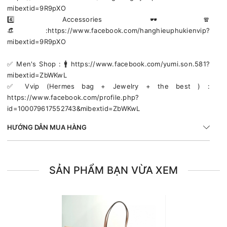
mibextid=9R9pXO
4️⃣ Accessories 🕶🧣
👒:https://www.facebook.com/hanghieuphukienvip?
mibextid=9R9pXO
✅️ Men's Shop : 🚹 https://www.facebook.com/yumi.son.581?
mibextid=ZbWKwL
✅️ Vvip (Hermes bag + Jewelry + the best ) :
https://www.facebook.com/profile.php?
id=100079617552743&mibextid=ZbWKwL
HƯỚNG DẪN MUA HÀNG
SẢN PHẨM BẠN VỪA XEM