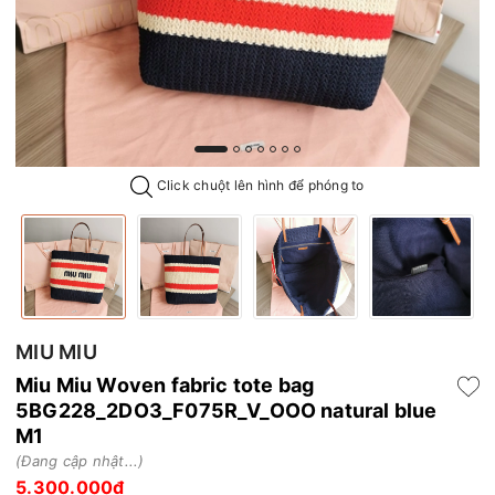
Click chuột lên hình để phóng to
MIU MIU
Miu Miu Woven fabric tote bag
5BG228_2DO3_F075R_V_OOO natural blue
M1
(Đang cập nhật...)
5.300.000₫