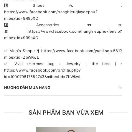
3️⃣ Shoes 👠 :
https://www.facebook.com/hanghieugiaydepnu?
mibextid=9R9pXO
4️⃣ Accessories 🕶🧣
👒:https://www.facebook.com/hanghieuphukienvip?
mibextid=9R9pXO
✅️ Men's Shop : 🚹 https://www.facebook.com/yumi.son.581?
mibextid=ZbWKwL
✅️ Vvip (Hermes bag + Jewelry + the best ) :
https://www.facebook.com/profile.php?
id=100079617552743&mibextid=ZbWKwL
HƯỚNG DẪN MUA HÀNG
SẢN PHẨM BẠN VỪA XEM