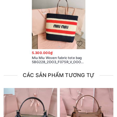
5.300.000₫
Miu Miu Woven fabric tote bag
5BG228_2DO3_F075R_V_OOO
natural blue M1
CÁC SẢN PHẨM TƯƠNG TỰ