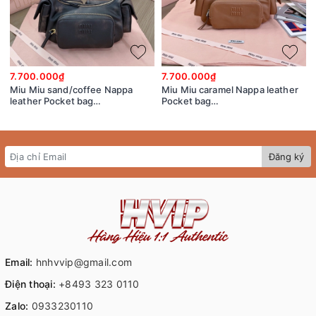
7.700.000₫
7.700.000₫
Miu Miu sand/coffee Nappa
Miu Miu caramel Nappa leather
leather Pocket bag
Pocket bag
5BC146_2F8T_F0V6L_V_OOO
5BC146_2CRL_F098L_V_OOO
Đăng ký
Email:
hnhvvip@gmail.com
Điện thoại:
+8493 323 0110
Zalo:
0933230110