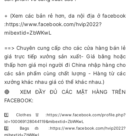
+ (Xem các bản rẻ hơn, da nội địa ở facebook
:https://www.facebook.com/hvip2022?
mibextid=ZbWKwL
==> Chuyên cung cấp cho các cửa hàng bán lẻ
giá trực tiếp xưởng sản xuất- Giá bằng hoặc
thấp hơn giá mọi người đi China nhập hàng cho
các sản phẩm cùng chất lượng - Hàng từ các
xưởng khác nhau giá có thể khác nhau.)
🔴 XEM ĐẦY ĐỦ CÁC MẶT HÀNG TRÊN
FACEBOOK:
1️⃣ Clothes 👗 :https://www.facebook.com/profile.php?
id=100069128044119&mibextid=ZbWKwL
2️⃣ Bags 👜 :https://www.facebook.com/hvip2022?
mibextid=ZbWKwL