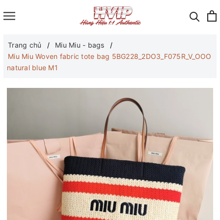
Trang chủ
Miu Miu - bags
Miu Miu Woven fabric tote bag 5BG228_2DO3_F075R_V_OOO
natural blue M1