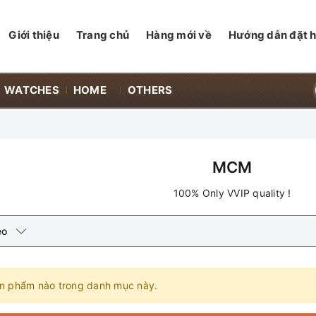
Giới thiệu
Trang chủ
Hàng mới về
Hướng dẫn đặt 
WATCHES
HOME
OTHERS
MCM
100% Only VVIP quality !
eo
n phẩm nào trong danh mục này.