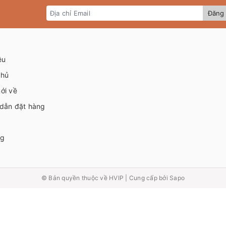
Đăng 
ệu
chủ
ới về
dẫn đặt hàng
ng
© Bản quyền thuộc về
HVIP
|
Cung cấp bởi Sapo