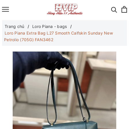
Trang chủ
Loro Piana - bags
Loro Piana Extra Bag L27 Smooth Calfskin Sunday New
Petrolio (705G) FAN3462