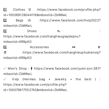
1️⃣ Clothes 👗 :https://www.facebook.com/profile.php?
id=100069128044119&mibextid=ZbWKwL
2️⃣ Bags 👜 :https://www.facebook.com/hvip2022?
mibextid=ZbWKwL
3️⃣ Shoes 👠 :
https://www.facebook.com/hanghieugiaydepnu?
mibextid=9R9pXO
4️⃣ Accessories 🕶🧣
👒:https://www.facebook.com/hanghieuphukienvip?
mibextid=9R9pXO
✅️ Men's Shop : 🚹 https://www.facebook.com/yumi.son.581?
mibextid=ZbWKwL
✅️ Vvip (Hermes bag + Jewelry + the best ) :
https://www.facebook.com/profile.php?
id=100079617552743&mibextid=ZbWKwL