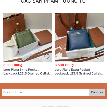
CÁC SẢN PHẨM TƯƠNG TỰ
6.500.000₫
6.500.000₫
Loro Piana Extra Pocket
Loro Piana Extra Pocket
backpack L23.5 Grained Calfskin
backpack L23.5 Grained Calfskin
FAN4041
navy blue FAN4041
Đăng ký