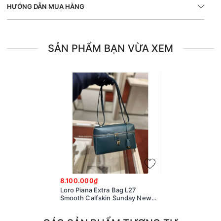
HƯỚNG DẪN MUA HÀNG
SẢN PHẨM BẠN VỪA XEM
8.100.000₫
Loro Piana Extra Bag L27
Smooth Calfskin Sunday New
Petrolio (705G) FAN3462