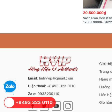
20.500.000₫
Vacheron Constant
1205F/000R-B622
Giới thi
Trang 
Email:
hnhvvip@gmail.com
Hàng m
Điện thoại:
+8493 323 0110
Hướng 
Zalo:
0933230110
Liên hệ
+8493 323 0110
Giỏ hà