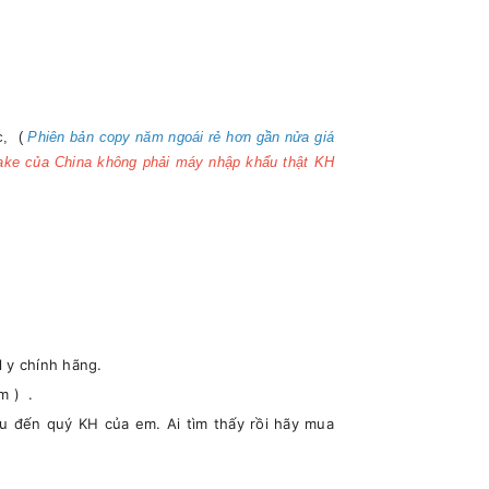
ic, (
Phiên bản copy năm ngoái rẻ hơn gần nửa giá
fake của China không phải máy nhập khẩu thật KH
l y chính hãng.
m ) .
ệu đến quý KH của em. Ai tìm thấy rồi hãy mua