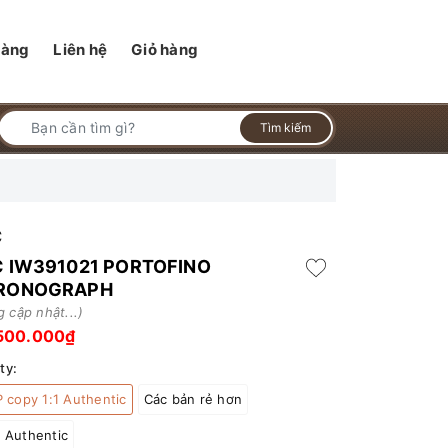
hàng
Liên hệ
Giỏ hàng
Tìm kiếm
C
C IW391021 PORTOFINO
RONOGRAPH
 cập nhật...)
500.000₫
ty:
 copy 1:1 Authentic
Các bản rẻ hơn
 Authentic