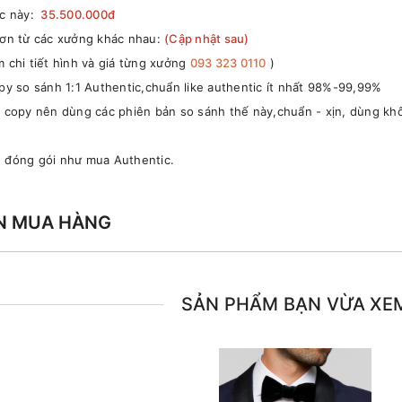
ắc này:
35.500.000đ
hơn từ các xưởng khác nhau:
(Cập nhật sau)
 chi tiết hình và giá từng xưởng
093 323 0110
)
opy so sánh 1:1 Authentic,chuẩn like authentic ít nhất 98%-99,99%
g copy nên dùng các phiên bản so sánh thế này,chuẩn - xịn, dùng khô
ủ đóng gói như mua Authentic.
N MUA HÀNG
SẢN PHẨM BẠN VỪA XE