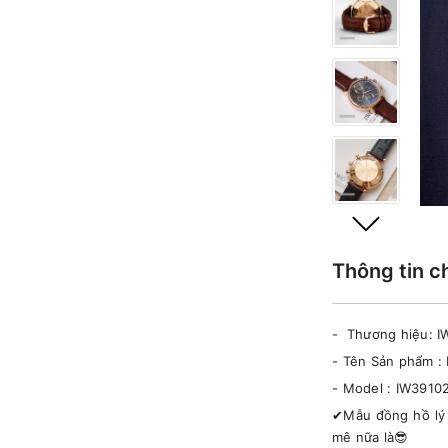
Thông tin c
- Thương hiệu: I
- Tên Sản phẩm
- Model : IW3910
✔Mẫu đồng hồ lý 
mê nữa là😎