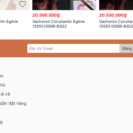
20.500.000₫
20.500.000₫
in Egérie
Vacheron Constantin Egérie
Vacheron Constan
1205F/000R-B622
1205F/000R-B62
Đăng 
ệu
chủ
ới về
dẫn đặt hàng
ng