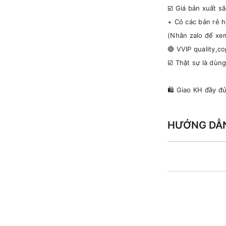
☑️ Giá bản xuất s
+ Có các bản rẻ 
(Nhắn zalo để xem
🔴 VVIP quality,c
☑️ Thật sự là dùn
🛍 Giao KH đầy đ
HƯỚNG DẪ