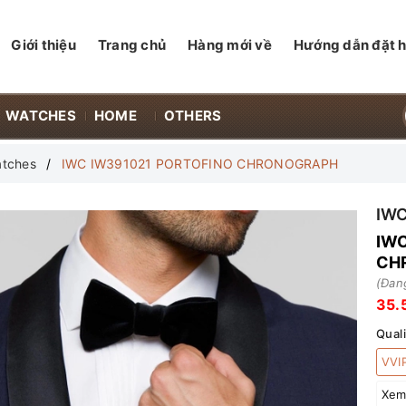
Giới thiệu
Trang chủ
Hàng mới về
Hướng dẫn đặt 
WATCHES
HOME
OTHERS
tches
IWC IW391021 PORTOFINO CHRONOGRAPH
IW
IW
CH
(Đang
35.
Quali
VVIP
Xem