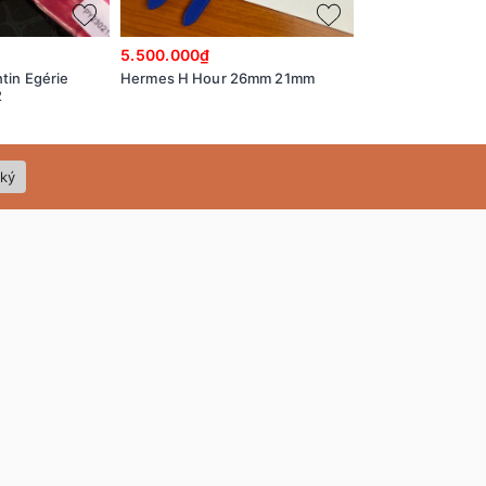
5.500.000₫
14.600.000₫
tin Egérie
Hermes H Hour 26mm 21mm
Hermes H Hour
2
Medium MM 26m
ký