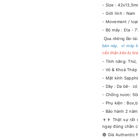
- Size : 42x13,5
- Giới tính : Nam
- Movement / loạ
- Bộ máy : Eta -
Qua những lần tái 
bản này, vì máy l
cẩn thận kẻo bị lừ
- Tính năng: Thứ,
- Vỏ & Khoá Thép
- Mặt kính Sapphi
- Dây : Da bê- c
- Chống nươc: 5
- Phụ kiện : Box,
- Bảo hành 2 năm
🍷🍷 Thật sự rất
ngay đừng chần c
🔴 Giá Authenti