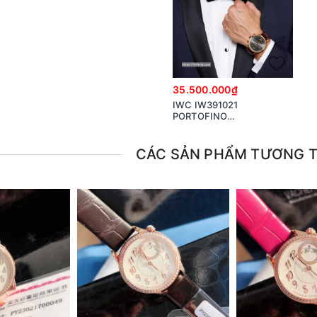
35.500.000₫
IWC IW391021
PORTOFINO
CHRONOGRAPH
CÁC SẢN PHẨM TƯƠNG 