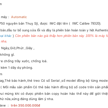
mm
i máy :
Automatic
 7750 nguyên bản Thuỵ Sỹ, được IWC đặt tên (
IWC Calibre 79320).
bản,đầu tư bổ sung sửa lỗi và đây là phiên bản hoàn toàn y hệt Authent
oại khác
)
Còn phiên bản nào giá thấp hơn phiên bản này 100% là máy 
a nha
.
 Ngày,Giờ,Phút ,Giây ,
 không gỉ.
re chống trầy xước, chống loá.
ó kèm 1 dây dự phòng.
0m
bag,Thẻ bảo hành,thẻ treo Có số Serial ,số model đồng bộ từng mode
 ( Mỗi mẫu sản phẩm Có thẻ bảo hành đồng bộ số code trên sản phẩ
 vui mừng khi có được phiên bản copy hoàn hảo thế này để giới thi
hừ nữa,xứng đáng dùng lắm ý nha.
c New :
trên 350.000.000đ