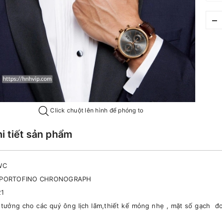
–
Click chuột lên hình để phóng to
hi tiết sản phẩm
WC
 : PORTOFINO CHRONOGRAPH
21
tưởng cho các quý ông lịch lãm,thiết kế mỏng nhẹ , mặt số gạch đơ