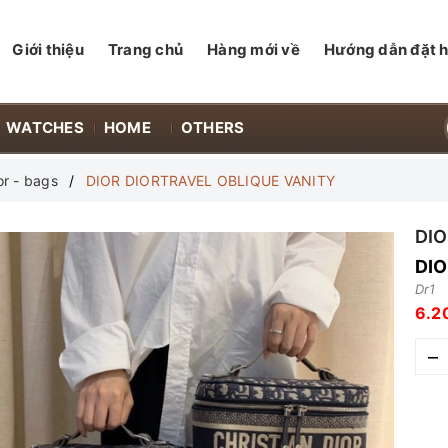
Giới thiệu
Trang chủ
Hàng mới về
Hướng dẫn đặt 
WATCHES
HOME
OTHERS
or - bags
DIOR DIORTRAVEL OBLIQUE VANITY
DI
DIO
Dr1
6.2
–