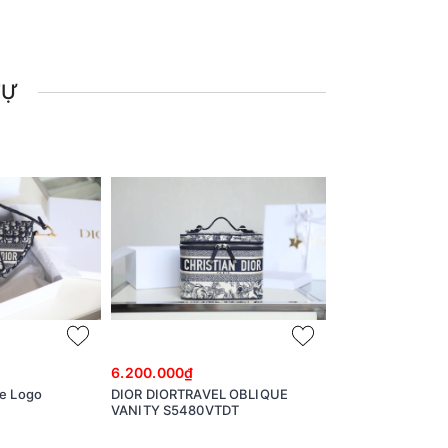
TỰ
6.200.000₫
6.200.000₫
ue Logo
DIOR DIORTRAVEL OBLIQUE
DIOR DIORTRAVE
VANITY S5480VTDT
VANITY S5480V