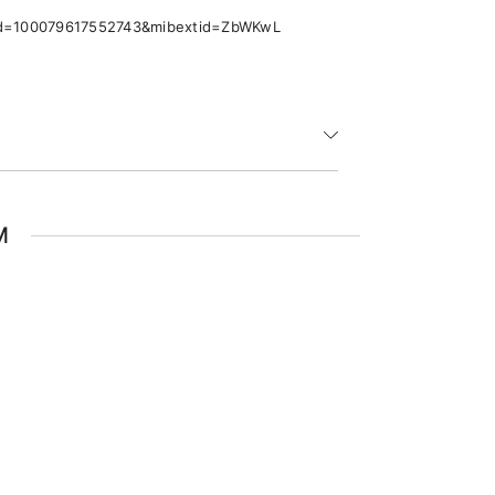
p?id=100079617552743&mibextid=ZbWKwL
M