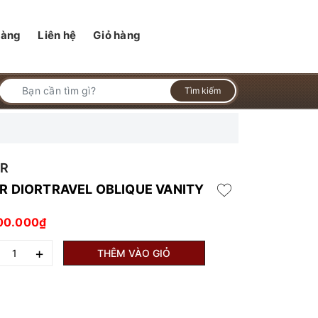
hàng
Liên hệ
Giỏ hàng
Tìm kiếm
OR
R DIORTRAVEL OBLIQUE VANITY
00.000₫
+
THÊM VÀO GIỎ