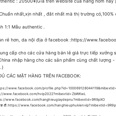
l Authentic : 20500¥(Giá trên website của hãng hôm nay )​​
 Chuẩn nhất,xịn nhất , đắt nhất mà thị trường có,100% 
h 1:1 Mẫu authentic .
ản rẻ hơn, da nội địa ở facebook :https://www.face
ng cấp cho các cửa hàng bán lẻ giá trực tiếp xưởng 
China nhập hàng cho các sản phẩm cùng chất lượng -
.)
ĐỦ CÁC MẶT HÀNG TRÊN FACEBOOK:
https://www.facebook.com/profile.php?id=100069128044119&mibext
ps://www.facebook.com/hvip2022?mibextid=ZbWKwL
ttps://www.facebook.com/hanghieugiaydepnu?mibextid=9R9pXO
🕶🧣👒:https://www.facebook.com/hanghieuphukienvip?mibextid=9R9