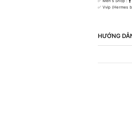
✅️ Men's Shop : 
✅️ Vvip (Hermes 
HƯỚNG DẪ