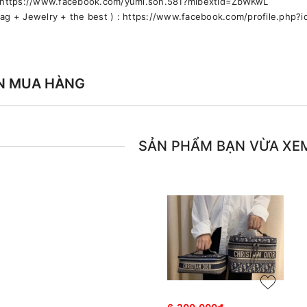
🚹 https://www.facebook.com/yumi.son.581?mibextid=ZbWKwL
bag + Jewelry + the best ) : https://www.facebook.com/profile.ph
N MUA HÀNG
SẢN PHẨM BẠN VỪA XE