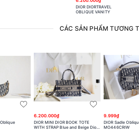
6.200.000₫
DIOR DIORTRAVEL
OBLIQUE VANITY
CÁC SẢN PHẨM TƯƠNG 
6.200.000₫
9.999₫
Oblique
DIOR MINI DIOR BOOK TOTE
DIOR Sadle Obliq
WITH STRAP Blue and Beige Dior
MO446CRIW
Oblique Embroidery S5573CRIW