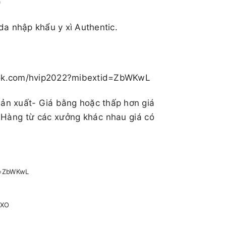
​
da nhập khẩu y xì Authentic.
book.com/hvip2022?mibextid=ZbWKwL
sản xuất- Giá bằng hoặc thấp hơn giá
 Hàng từ các xưởng khác nhau giá có
id=ZbWKwL
pXO