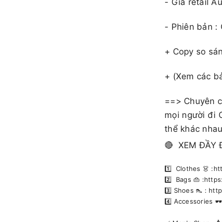
​​​- Giá retai
- Phiên bản :
+ Copy so sán
+ (Xem các b
==> Chuyên cu
mọi người đi 
thể khác nhau
🔴 XEM ĐẦY 
1️⃣ Clothes 👗 :
2️⃣ Bags 👜 :htt
3️⃣ Shoes 👠 : h
4️⃣ Accessories 