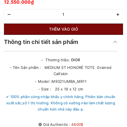
12.550.000₫
–
+
THÊM VÀO GIỎ
Thông tin chi tiết sản phẩm
- Thương hiệu:
DIOR
- Tên Sản phẩm :
MEDIUM ST HONORÉ TOTE Grained
Calfskin
- Model :M9321UMBA_M911
- Size : 25 x 19 x 12 cm
✔ 100% phần cứng nhập khẩu y chính hãng, Phiên bản chuẩn
xuất sắc,số 1 thị trường. Không có xưởng nào làm chất lượng
chuẩn hơn nhà này đâu ạ.
🔴 Giá Authentic
: 4600$