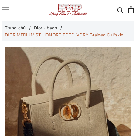
Trang chủ
Dior - bags
DIOR MEDIUM ST HONORÉ TOTE IVORY Grained Calfskin