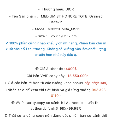
- Thương hiệu:
DIOR
- Tên Sản phẩm :
MEDIUM ST HONORÉ TOTE Grained
Calfskin
- Model :M9321UMBA_M911
- Size : 25 x 19 x 12 cm
✔ 100% phần cứng nhập khẩu y chính hãng, Phiên bản chuẩn
xuất sắc,số 1 thị trường. Không có xưởng nào làm chất lượng
chuẩn hơn nhà này đâu ạ.
🔴 Giá Authentic
: 4600$
+ Giá bản VVIP copy này
: 12.550.000đ
+ Giá các bản rẻ hơn từ các xưởng khác nhau:(
cập nhật sau)
(Nhắn zalo để xem chi tiết hình và giá từng xưởng
093 323
0110
)
🔴 VVIP quality,copy so sánh 1:1 Authentic,chuẩn like
authentic ít nhất 98%-99,99%
☑️ Thật sự là dùng copy nên dùng các phiên bản so sánh thế