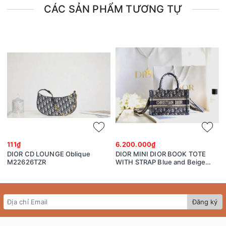
CÁC SẢN PHẨM TƯƠNG TỰ
111₫
6.200.000₫
DIOR CD LOUNGE Oblique
DIOR MINI DIOR BOOK TOTE
M22626TZR
WITH STRAP Blue and Beige
Dior Oblique Embroidery
S5573CRIW
Đăng ký