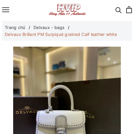
Trang chủ
Delvaux - bags
Delvaux Brillant PM Surpiqué grained Calf leather white