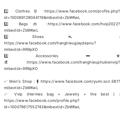
1️⃣ Clothes 👗 :https://www.facebook.com/profile.php?
id=100069128044119&mibextid=ZbWKwL
2️⃣ Bags 👜 :https://www.facebook.com/hvip2022?
mibextid=ZbWKwL
3️⃣ Shoes 👠 :
https://www.facebook.com/hanghieugiaydepnu?
mibextid=9R9pXO
4️⃣ Accessories 🕶🧣
👒:https://www.facebook.com/hanghieuphukienvip?
mibextid=9R9pXO
✅️ Men's Shop : 🚹 https://www.facebook.com/yumi.son.581?
mibextid=ZbWKwL
✅️ Vvip (Hermes bag + Jewelry + the best ) :
https://www.facebook.com/profile.php?
id=100079617552743&mibextid=ZbWKwL