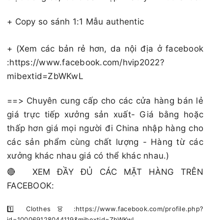
+ Copy so sánh 1:1 Mẫu authentic
+ (Xem các bản rẻ hơn, da nội địa ở facebook
:https://www.facebook.com/hvip2022?
mibextid=ZbWKwL
==> Chuyên cung cấp cho các cửa hàng bán lẻ
giá trực tiếp xưởng sản xuất- Giá bằng hoặc
thấp hơn giá mọi người đi China nhập hàng cho
các sản phẩm cùng chất lượng - Hàng từ các
xưởng khác nhau giá có thể khác nhau.)
🔴 XEM ĐẦY ĐỦ CÁC MẶT HÀNG TRÊN
FACEBOOK:
1️⃣ Clothes 👗 :https://www.facebook.com/profile.php?
id=100069128044119&mibextid=ZbWKwL