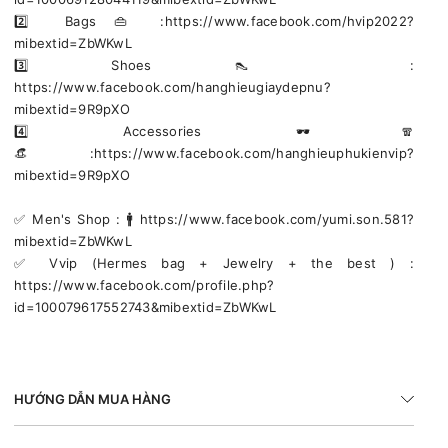
2️⃣ Bags 👜 :https://www.facebook.com/hvip2022?
mibextid=ZbWKwL
3️⃣ Shoes 👠 :
https://www.facebook.com/hanghieugiaydepnu?
mibextid=9R9pXO
4️⃣ Accessories 🕶🧣
👒:https://www.facebook.com/hanghieuphukienvip?
mibextid=9R9pXO
✅️ Men's Shop : 🚹 https://www.facebook.com/yumi.son.581?
mibextid=ZbWKwL
✅️ Vvip (Hermes bag + Jewelry + the best ) :
https://www.facebook.com/profile.php?
id=100079617552743&mibextid=ZbWKwL
HƯỚNG DẪN MUA HÀNG