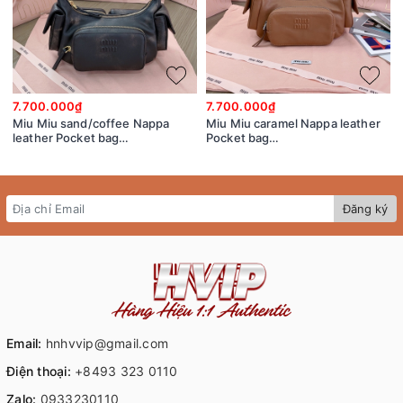
7.700.000₫
7.700.000₫
Miu Miu sand/coffee Nappa
Miu Miu caramel Nappa leather
leather Pocket bag
Pocket bag
5BC146_2F8T_F0V6L_V_OOO
5BC146_2CRL_F098L_V_OOO
Đăng ký
Email:
hnhvvip@gmail.com
Điện thoại:
+8493 323 0110
Zalo:
0933230110