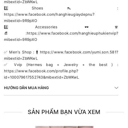
mibextid=ZbWKwL
3️⃣ Shoes 👠 :
https://www.facebook.com/hanghieugiaydepnu?
mibextid=9R9pXO
4️⃣ Accessories 🕶🧣
👒:https://www.facebook.com/hanghieuphukienvip?
mibextid=9R9pXO
✅️ Men's Shop : 🚹 https://www.facebook.com/yumi.son.581?
mibextid=ZbWKwL
✅️ Vvip (Hermes bag + Jewelry + the best ) :
https://www.facebook.com/profile.php?
id=100079617552743&mibextid=ZbWKwL
HƯỚNG DẪN MUA HÀNG
SẢN PHẨM BẠN VỪA XEM