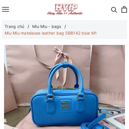
Trang chủ
Miu Miu - bags
Miu Miu matelasse leather bag 5BB142 blue M1