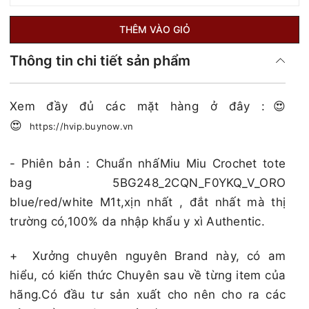
THÊM VÀO GIỎ
Thông tin chi tiết sản phẩm
Xem đầy đủ các mặt hàng ở đây :😍
😍
https://hvip.buynow.vn
- Phiên bản : Chuẩn nhấMiu Miu Crochet tote
bag 5BG248_2CQN_F0YKQ_V_ORO
blue/red/white M1t,xịn nhất , đắt nhất mà thị
trường có,100% da nhập khẩu y xì Authentic.
+
Xưởng chuyên nguyên Brand này, có am
hiểu, có kiến thức Chuyên sau về từng item của
hãng.Có đầu tư sản xuất cho nên cho ra các