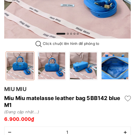
Click chuột lên hình để phóng to
MIU MIU
Miu Miu matelasse leather bag 5BB142 blue
M1
(Đang cập nhật...)
6.900.000₫
–
+