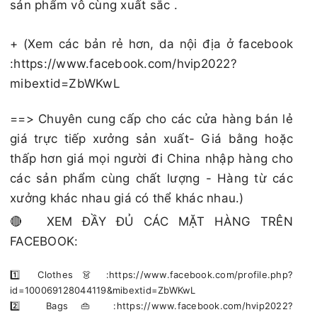
sản phẩm vô cùng xuất sắc .
+ (Xem các bản rẻ hơn, da nội địa ở facebook
:https://www.facebook.com/hvip2022?
mibextid=ZbWKwL
==> Chuyên cung cấp cho các cửa hàng bán lẻ
giá trực tiếp xưởng sản xuất- Giá bằng hoặc
thấp hơn giá mọi người đi China nhập hàng cho
các sản phẩm cùng chất lượng - Hàng từ các
xưởng khác nhau giá có thể khác nhau.)
🔴 XEM ĐẦY ĐỦ CÁC MẶT HÀNG TRÊN
FACEBOOK:
1️⃣ Clothes 👗 :https://www.facebook.com/profile.php?
id=100069128044119&mibextid=ZbWKwL
2️⃣ Bags 👜 :https://www.facebook.com/hvip2022?