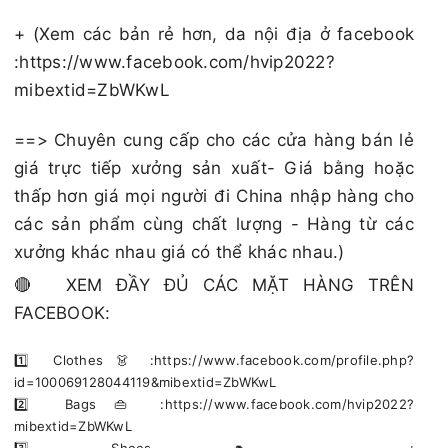
+ (Xem các bản rẻ hơn, da nội địa ở facebook
:https://www.facebook.com/hvip2022?
mibextid=ZbWKwL
==> Chuyên cung cấp cho các cửa hàng bán lẻ
giá trực tiếp xưởng sản xuất- Giá bằng hoặc
thấp hơn giá mọi người đi China nhập hàng cho
các sản phẩm cùng chất lượng - Hàng từ các
xưởng khác nhau giá có thể khác nhau.)
🔴 XEM ĐẦY ĐỦ CÁC MẶT HÀNG TRÊN
FACEBOOK:
1️⃣ Clothes 👗 :https://www.facebook.com/profile.php?
id=100069128044119&mibextid=ZbWKwL
2️⃣ Bags 👜 :https://www.facebook.com/hvip2022?
mibextid=ZbWKwL
3️⃣ Shoes 👠 :