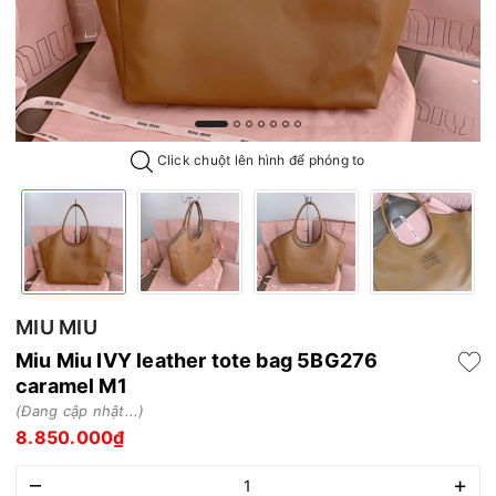
Click chuột lên hình để phóng to
MIU MIU
Miu Miu IVY leather tote bag 5BG276
caramel M1
(Đang cập nhật...)
8.850.000₫
–
+