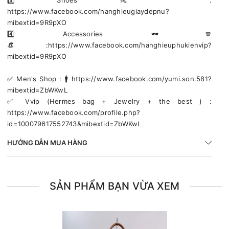
https://www.facebook.com/hanghieugiaydepnu?
mibextid=9R9pXO
4️⃣ Accessories 🕶🧣
👒:https://www.facebook.com/hanghieuphukienvip?
mibextid=9R9pXO
✅️ Men's Shop : 🚹 https://www.facebook.com/yumi.son.581?
mibextid=ZbWKwL
✅️ Vvip (Hermes bag + Jewelry + the best ) :
https://www.facebook.com/profile.php?
id=100079617552743&mibextid=ZbWKwL
HƯỚNG DẪN MUA HÀNG
SẢN PHẨM BẠN VỪA XEM