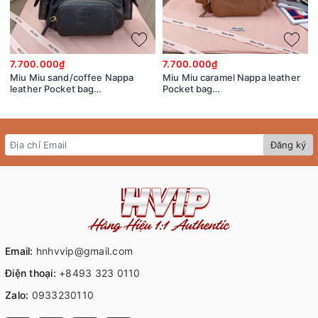
7.700.000₫
7.700.000₫
Miu Miu sand/coffee Nappa
Miu Miu caramel Nappa leather
leather Pocket bag
Pocket bag
5BC146_2F8T_F0V6L_V_OOO
5BC146_2CRL_F098L_V_OOO
Đăng ký
Email:
hnhvvip@gmail.com
Điện thoại:
+8493 323 0110
Zalo:
0933230110