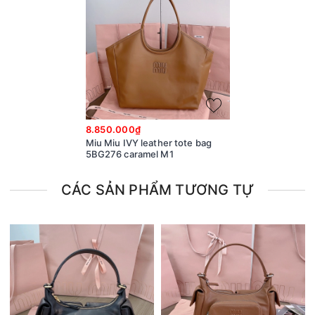
8.850.000₫
Miu Miu IVY leather tote bag
5BG276 caramel M1
CÁC SẢN PHẨM TƯƠNG TỰ