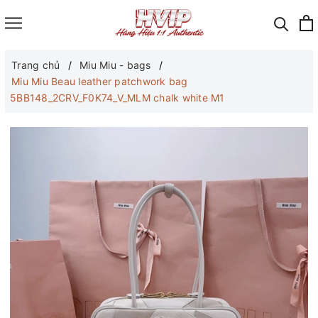
Trang chủ
Miu Miu - bags
Miu Miu Beau leather patchwork bag
5BB148_2CRV_F0K74_V_MLM chalk white M1