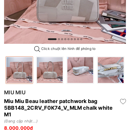
Click chuột lên hình để phóng to
MIU MIU
Miu Miu Beau leather patchwork bag
5BB148_2CRV_F0K74_V_MLM chalk white
M1
(Đang cập nhật...)
8.000.000₫