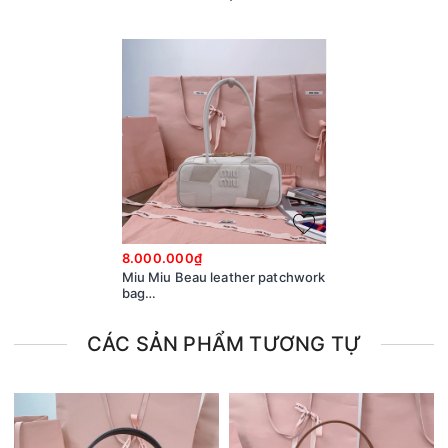
8.000.000₫
Miu Miu Beau leather patchwork
bag
5BB148_2CRV_F0K74_V_MLM
chalk white M1
CÁC SẢN PHẨM TƯƠNG TỰ