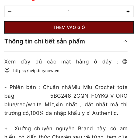
–
+
THÊM VÀO GIỎ
Thông tin chi tiết sản phẩm
Xem đầy đủ các mặt hàng ở đây :😍
😍
https://hvip.buynow.vn
- Phiên bản : Chuẩn nhấMiu Miu Crochet tote
bag 5BG248_2CQN_F0YKQ_V_ORO
blue/red/white M1t,xịn nhất , đắt nhất mà thị
trường có,100% da nhập khẩu y xì Authentic.
+
Xưởng chuyên nguyên Brand này, có am
hiểu, có kiến thức Chuyên sau về từng item của