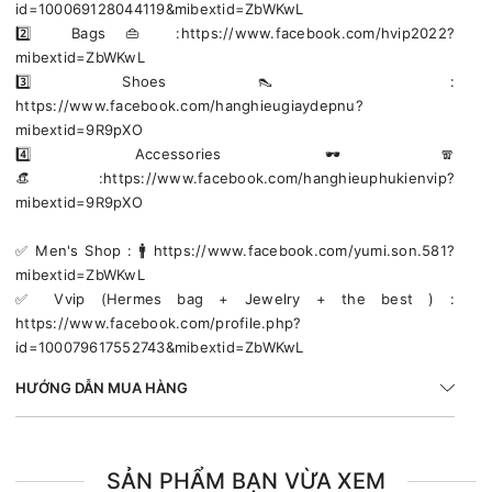
id=100069128044119&mibextid=ZbWKwL
2️⃣ Bags 👜 :https://www.facebook.com/hvip2022?
mibextid=ZbWKwL
3️⃣ Shoes 👠 :
https://www.facebook.com/hanghieugiaydepnu?
mibextid=9R9pXO
4️⃣ Accessories 🕶🧣
👒:https://www.facebook.com/hanghieuphukienvip?
mibextid=9R9pXO
✅️ Men's Shop : 🚹 https://www.facebook.com/yumi.son.581?
mibextid=ZbWKwL
✅️ Vvip (Hermes bag + Jewelry + the best ) :
https://www.facebook.com/profile.php?
id=100079617552743&mibextid=ZbWKwL
HƯỚNG DẪN MUA HÀNG
SẢN PHẨM BẠN VỪA XEM