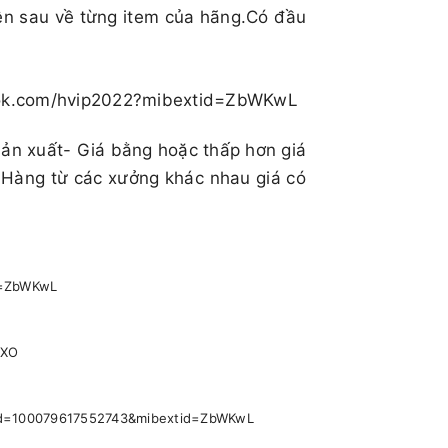
ên sau về từng item của hãng.Có đầu
book.com/hvip2022?mibextid=ZbWKwL
sản xuất- Giá bằng hoặc thấp hơn giá
 Hàng từ các xưởng khác nhau giá có
id=ZbWKwL
pXO
p?id=100079617552743&mibextid=ZbWKwL