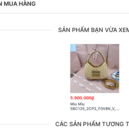
N MUA HÀNG
SẢN PHẨM BẠN VỪA XE
5.900.000₫
Miu Miu
5BC125_2CP3_F0V8N_V_OOO
Wander woven raffia-
effect yarn hobo bag with
leather details Natural /
CÁC SẢN PHẨM TƯƠNG 
Platinum M1