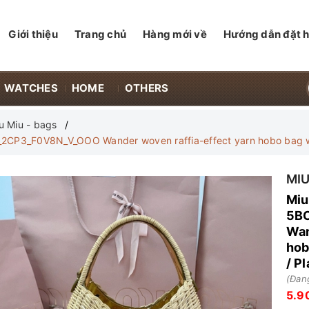
Giới thiệu
Trang chủ
Hàng mới về
Hướng dẫn đặt 
WATCHES
HOME
OTHERS
u Miu - bags
2CP3_F0V8N_V_OOO Wander woven raffia-effect yarn hobo bag with
MIU
Miu
5B
Wan
hob
/ P
(Đang
5.9