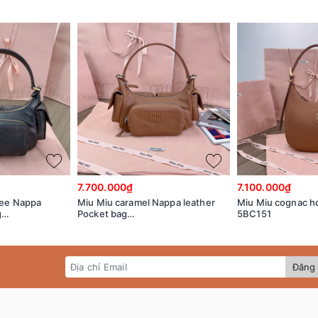
7.700.000₫
7.100.000₫
fee Nappa
Miu Miu caramel Nappa leather
Miu Miu cognac h
g
Pocket bag
5BC151
V6L_V_OOO
5BC146_2CRL_F098L_V_OOO
Đăng 