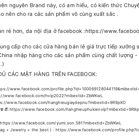
ên nguyên Brand này, có am hiểu, có kiến thức Chuy
ho nên cho ra các sản phẩm vô cùng xuất sắc .
ản rẻ hơn, da nội địa ở facebook :https://www.face
ng cấp cho các cửa hàng bán lẻ giá trực tiếp xưởng 
China nhập hàng cho các sản phẩm cùng chất lượng -
.)
ĐỦ CÁC MẶT HÀNG TRÊN FACEBOOK:
https://www.facebook.com/profile.php?id=100069128044119&mibext
ps://www.facebook.com/hvip2022?mibextid=ZbWKwL
ttps://www.facebook.com/hanghieugiaydepnu?mibextid=9R9pXO
🕶🧣👒:https://www.facebook.com/hanghieuphukienvip?mibextid=9R9
🚹 https://www.facebook.com/yumi.son.581?mibextid=ZbWKwL
bag + Jewelry + the best ) : https://www.facebook.com/profile.ph