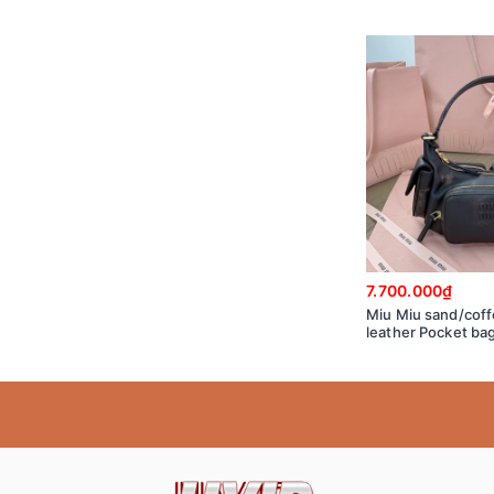
7.700.000₫
Miu Miu sand/cof
leather Pocket ba
5BC146_2F8T_F0