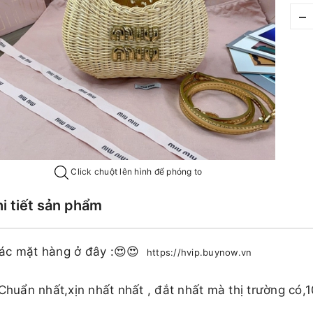
–
Click chuột lên hình để phóng to
hi tiết sản phẩm
ác mặt hàng ở đây :😍😍
https://hvip.buynow.vn
 Chuẩn nhất,xịn nhất nhất , đắt nhất mà thị trường có,