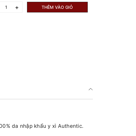
+
THÊM VÀO GIỎ
100% da nhập khẩu y xì Authentic.