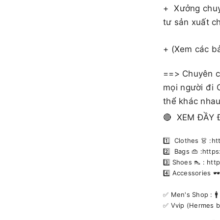
+
Xưởng chuy
tư sản xuất c
+ (Xem các b
==> Chuyên cu
mọi người đi 
thể khác nhau
🔴 XEM ĐẦY 
1️⃣ Clothes 👗 :
2️⃣ Bags 👜 :htt
3️⃣ Shoes 👠 : h
4️⃣ Accessories 
✅️ Men's Shop : 
✅️ Vvip (Hermes 