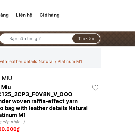
hàng
Liên hệ
Giỏ hàng
Tìm kiếm
 leather details Natural / Platinum M1
 MIU
 Miu
C125_2CP3_F0V8N_V_OOO
der woven raffia-effect yarn
o bag with leather details Natural
latinum M1
 cập nhật...)
00.000₫