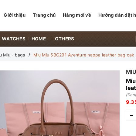
Giới thiệu
Trang chủ
Hàng mới về
Hướng dẫn đặt 
WATCHES
HOME
OTHERS
u Miu - bags
Miu Miu 5BG291 Aventure nappa leather bag oak
MIU
Miu
lea
(Đang
9.3
–