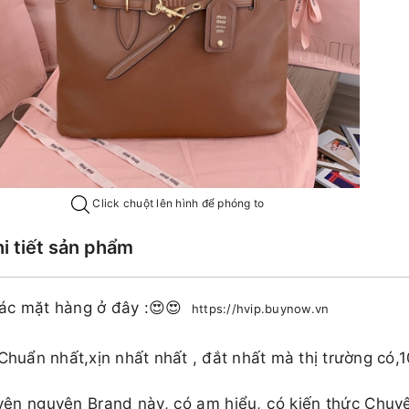
Click chuột lên hình để phóng to
hi tiết sản phẩm
ác mặt hàng ở đây :😍😍
https://hvip.buynow.vn
 Chuẩn nhất,xịn nhất nhất , đắt nhất mà thị trường có,
ên nguyên Brand này, có am hiểu, có kiến thức Chuy