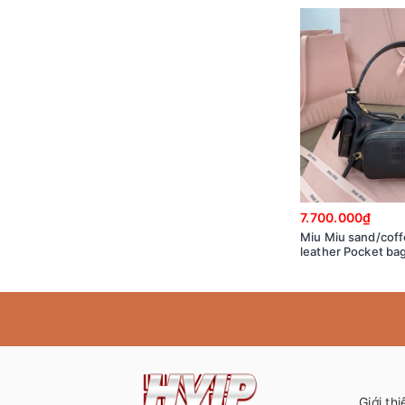
7.700.000₫
Miu Miu sand/cof
leather Pocket ba
5BC146_2F8T_F0
Giới thi