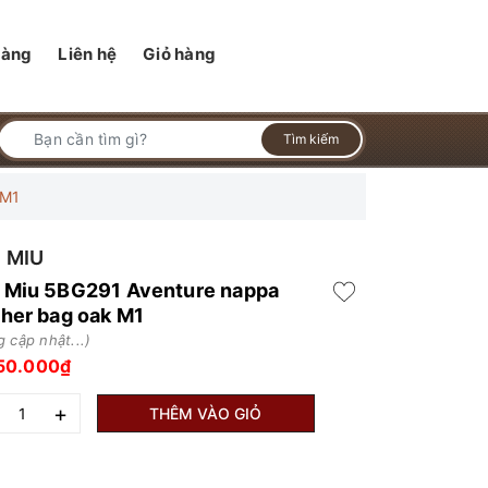
hàng
Liên hệ
Giỏ hàng
Tìm kiếm
 M1
 MIU
 Miu 5BG291 Aventure nappa
ther bag oak M1
 cập nhật...)
50.000₫
+
THÊM VÀO GIỎ