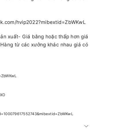
book.com/hvip2022?mibextid=ZbWKwL
sản xuất- Giá bằng hoặc thấp hơn giá
 Hàng từ các xưởng khác nhau giá có
id=ZbWKwL
pXO
p?id=100079617552743&mibextid=ZbWKwL