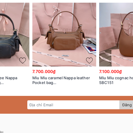
7.700.000₫
7.100.000₫
fee Nappa
Miu Miu caramel Nappa leather
Miu Miu cognac h
g
Pocket bag
5BC151
V6L_V_OOO
5BC146_2CRL_F098L_V_OOO
Đăng 
ệu