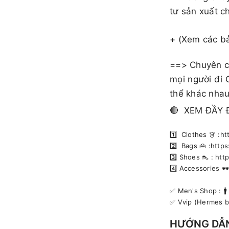
tư sản xuất c
+ (Xem các b
==> Chuyên cu
mọi người đi 
thể khác nhau
🔴 XEM ĐẦY 
1️⃣ Clothes 👗 :
2️⃣ Bags 👜 :htt
3️⃣ Shoes 👠 : h
4️⃣ Accessories 
✅️ Men's Shop : 
✅️ Vvip (Hermes 
HƯỚNG DẪ