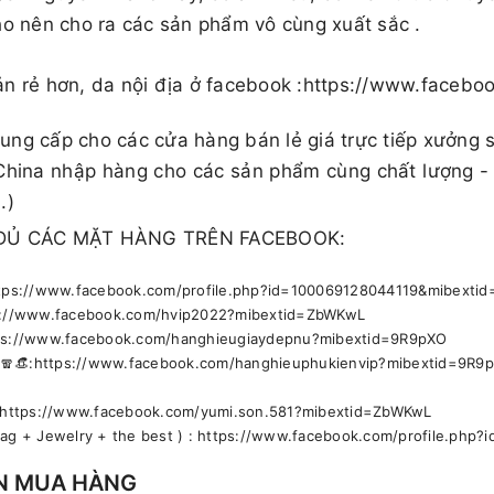
ho nên cho ra các sản phẩm vô cùng xuất sắc .
ản rẻ hơn, da nội địa ở facebook :https://www.face
ng cấp cho các cửa hàng bán lẻ giá trực tiếp xưởng 
China nhập hàng cho các sản phẩm cùng chất lượng -
.)
ĐỦ CÁC MẶT HÀNG TRÊN FACEBOOK:
https://www.facebook.com/profile.php?id=100069128044119&mibext
ps://www.facebook.com/hvip2022?mibextid=ZbWKwL
ttps://www.facebook.com/hanghieugiaydepnu?mibextid=9R9pXO
🕶🧣👒:https://www.facebook.com/hanghieuphukienvip?mibextid=9R9
🚹 https://www.facebook.com/yumi.son.581?mibextid=ZbWKwL
bag + Jewelry + the best ) : https://www.facebook.com/profile.ph
N MUA HÀNG