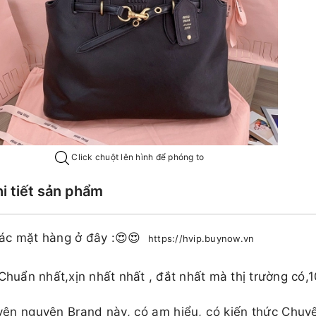
Click chuột lên hình để phóng to
hi tiết sản phẩm
ác mặt hàng ở đây :😍😍
https://hvip.buynow.vn
 Chuẩn nhất,xịn nhất nhất , đắt nhất mà thị trường có,
ên nguyên Brand này, có am hiểu, có kiến thức Chuy