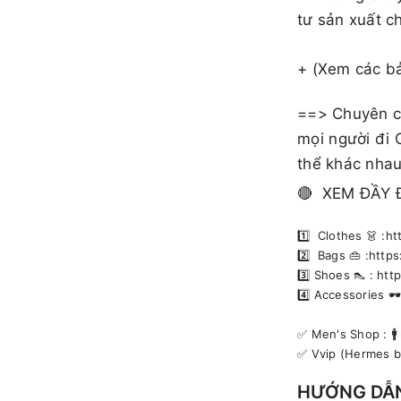
tư sản xuất c
+ (Xem các b
==> Chuyên cu
mọi người đi 
thể khác nhau
🔴 XEM ĐẦY 
1️⃣ Clothes 👗 :
2️⃣ Bags 👜 :htt
3️⃣ Shoes 👠 : h
4️⃣ Accessories 
✅️ Men's Shop : 
✅️ Vvip (Hermes 
HƯỚNG DẪ