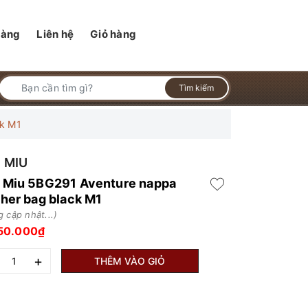
hàng
Liên hệ
Giỏ hàng
Tìm kiếm
ck M1
 MIU
 Miu 5BG291 Aventure nappa
ther bag black M1
 cập nhật...)
50.000₫
+
THÊM VÀO GIỎ