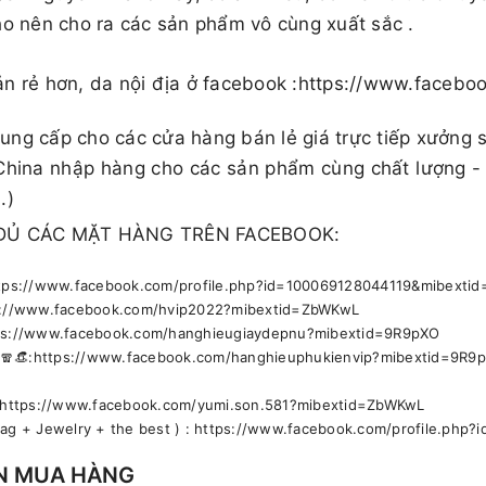
ho nên cho ra các sản phẩm vô cùng xuất sắc .
ản rẻ hơn, da nội địa ở facebook :https://www.face
ng cấp cho các cửa hàng bán lẻ giá trực tiếp xưởng 
China nhập hàng cho các sản phẩm cùng chất lượng -
.)
ĐỦ CÁC MẶT HÀNG TRÊN FACEBOOK:
https://www.facebook.com/profile.php?id=100069128044119&mibext
ps://www.facebook.com/hvip2022?mibextid=ZbWKwL
ttps://www.facebook.com/hanghieugiaydepnu?mibextid=9R9pXO
🕶🧣👒:https://www.facebook.com/hanghieuphukienvip?mibextid=9R9
🚹 https://www.facebook.com/yumi.son.581?mibextid=ZbWKwL
bag + Jewelry + the best ) : https://www.facebook.com/profile.ph
N MUA HÀNG