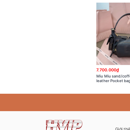
7.700.000₫
Miu Miu sand/cof
leather Pocket ba
5BC146_2F8T_F0
Giới thi