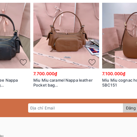
7.700.000₫
7.100.000₫
fee Nappa
Miu Miu caramel Nappa leather
Miu Miu cognac h
g
Pocket bag
5BC151
V6L_V_OOO
5BC146_2CRL_F098L_V_OOO
Đăng 
ệu