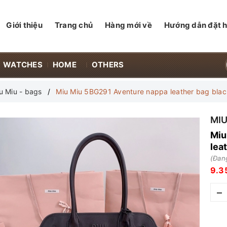
Giới thiệu
Trang chủ
Hàng mới về
Hướng dẫn đặt 
WATCHES
HOME
OTHERS
u Miu - bags
Miu Miu 5BG291 Aventure nappa leather bag bla
MIU
Miu
lea
(Đang
9.3
–