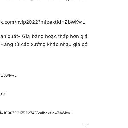
book.com/hvip2022?mibextid=ZbWKwL
sản xuất- Giá bằng hoặc thấp hơn giá
 Hàng từ các xưởng khác nhau giá có
id=ZbWKwL
pXO
p?id=100079617552743&mibextid=ZbWKwL