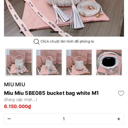
Click chuột lên hình để phóng to
MIU MIU
Miu Miu 5BE085 bucket bag white M1
(Đang cập nhật...)
6.150.000₫
–
+