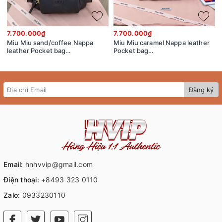
7.700.000₫
7.700.000₫
Miu Miu sand/coffee Nappa
Miu Miu caramel Nappa leather
leather Pocket bag
Pocket bag
5BC146_2F8T_F0V6L_V_OOO
5BC146_2CRL_F098L_V_OOO
Đăng ký
Email:
hnhvvip@gmail.com
Điện thoại:
+8493 323 0110
Zalo:
0933230110