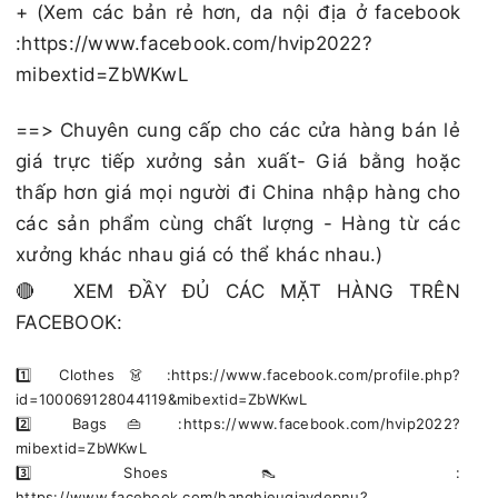
+ (Xem các bản rẻ hơn, da nội địa ở facebook
:https://www.facebook.com/hvip2022?
mibextid=ZbWKwL
==> Chuyên cung cấp cho các cửa hàng bán lẻ
giá trực tiếp xưởng sản xuất- Giá bằng hoặc
thấp hơn giá mọi người đi China nhập hàng cho
các sản phẩm cùng chất lượng - Hàng từ các
xưởng khác nhau giá có thể khác nhau.)
🔴 XEM ĐẦY ĐỦ CÁC MẶT HÀNG TRÊN
FACEBOOK:
1️⃣ Clothes 👗 :https://www.facebook.com/profile.php?
id=100069128044119&mibextid=ZbWKwL
2️⃣ Bags 👜 :https://www.facebook.com/hvip2022?
mibextid=ZbWKwL
3️⃣ Shoes 👠 :
https://www.facebook.com/hanghieugiaydepnu?