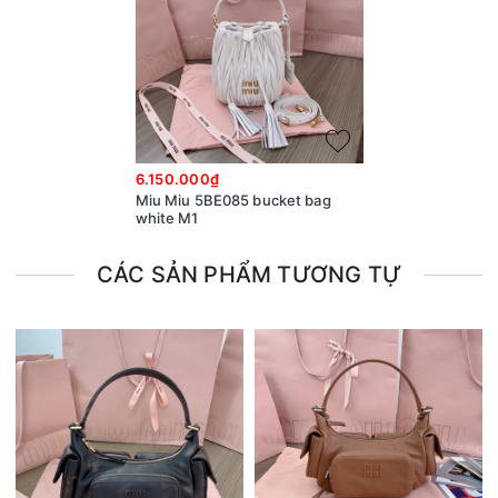
6.150.000₫
Miu Miu 5BE085 bucket bag
white M1
CÁC SẢN PHẨM TƯƠNG TỰ