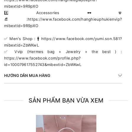
mibextid=9R9pXO
4️⃣ Accessories 🕶🧣
👒:https://www.facebook.com/hanghieuphukienvip?
mibextid=9R9pXO
✅️ Men's Shop : 🚹 https://www.facebook.com/yumi.son.581?
mibextid=ZbWKwL
✅️ Vvip (Hermes bag + Jewelry + the best ) :
https://www.facebook.com/profile.php?
id=100079617552743&mibextid=ZbWKwL
HƯỚNG DẪN MUA HÀNG
SẢN PHẨM BẠN VỪA XEM