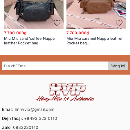
7.700.000₫
7.700.000₫
Miu Miu sand/coffee Nappa
Miu Miu caramel Nappa leather
leather Pocket bag
Pocket bag
5BC146_2F8T_F0V6L_V_OOO
5BC146_2CRL_F098L_V_OOO
Đăng ký
Email:
hnhvvip@gmail.com
Điện thoại:
+8493 323 0110
Zalo:
0933230110