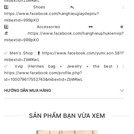
mibextid=ZbWKwL
3️⃣ Shoes 👠 :
https://www.facebook.com/hanghieugiaydepnu?
mibextid=9R9pXO
4️⃣ Accessories 🕶🧣
👒:https://www.facebook.com/hanghieuphukienvip?
mibextid=9R9pXO
✅️ Men's Shop : 🚹 https://www.facebook.com/yumi.son.581?
mibextid=ZbWKwL
✅️ Vvip (Hermes bag + Jewelry + the best ) :
https://www.facebook.com/profile.php?
id=100079617552743&mibextid=ZbWKwL
HƯỚNG DẪN MUA HÀNG
SẢN PHẨM BẠN VỪA XEM