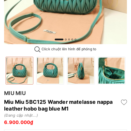
Click chuột lên hình để phóng to
MIU MIU
Miu Miu 5BC125 Wander matelasse nappa
leather hobo bag blue M1
(Đang cập nhật...)
6.900.000₫