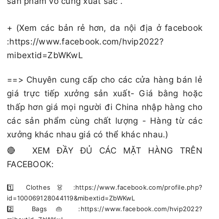
sản phẩm vô cùng xuất sắc .
+ (Xem các bản rẻ hơn, da nội địa ở facebook
:https://www.facebook.com/hvip2022?
mibextid=ZbWKwL
==> Chuyên cung cấp cho các cửa hàng bán lẻ
giá trực tiếp xưởng sản xuất- Giá bằng hoặc
thấp hơn giá mọi người đi China nhập hàng cho
các sản phẩm cùng chất lượng - Hàng từ các
xưởng khác nhau giá có thể khác nhau.)
🔴 XEM ĐẦY ĐỦ CÁC MẶT HÀNG TRÊN
FACEBOOK:
1️⃣ Clothes 👗 :https://www.facebook.com/profile.php?
id=100069128044119&mibextid=ZbWKwL
2️⃣ Bags 👜 :https://www.facebook.com/hvip2022?