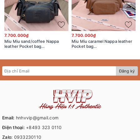
7.700.000₫
7.700.000₫
Miu Miu sand/coffee Nappa
Miu Miu caramel Nappa leather
leather Pocket bag
Pocket bag
5BC146_2F8T_F0V6L_V_OOO
5BC146_2CRL_F098L_V_OOO
Đăng ký
Email:
hnhvvip@gmail.com
Điện thoại:
+8493 323 0110
Zalo:
0933230110