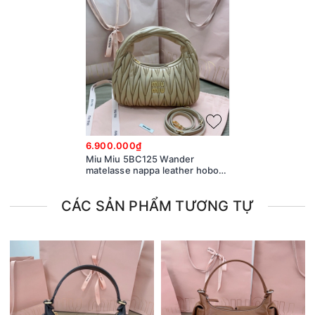
6.900.000₫
Miu Miu 5BC125 Wander
matelasse nappa leather hobo
bag M1
CÁC SẢN PHẨM TƯƠNG TỰ