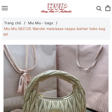
Trang chủ
Miu Miu - bags
Miu Miu 5BC125 Wander matelasse nappa leather hobo bag
M1