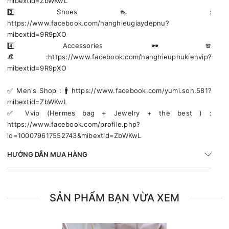
mibextid=ZbWKwL
3️⃣ Shoes 👠 :
https://www.facebook.com/hanghieugiaydepnu?
mibextid=9R9pXO
4️⃣ Accessories 🕶🧣
👒:https://www.facebook.com/hanghieuphukienvip?
mibextid=9R9pXO
✅️ Men's Shop : 🚹 https://www.facebook.com/yumi.son.581?
mibextid=ZbWKwL
✅️ Vvip (Hermes bag + Jewelry + the best ) :
https://www.facebook.com/profile.php?
id=100079617552743&mibextid=ZbWKwL
HƯỚNG DẪN MUA HÀNG
SẢN PHẨM BẠN VỪA XEM