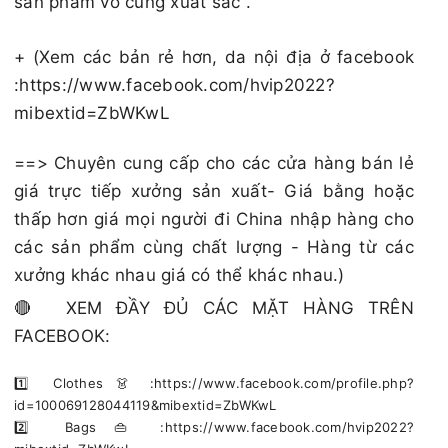
sản phẩm vô cùng xuất sắc .
+ (Xem các bản rẻ hơn, da nội địa ở facebook
:https://www.facebook.com/hvip2022?
mibextid=ZbWKwL
==> Chuyên cung cấp cho các cửa hàng bán lẻ
giá trực tiếp xưởng sản xuất- Giá bằng hoặc
thấp hơn giá mọi người đi China nhập hàng cho
các sản phẩm cùng chất lượng - Hàng từ các
xưởng khác nhau giá có thể khác nhau.)
🔴 XEM ĐẦY ĐỦ CÁC MẶT HÀNG TRÊN
FACEBOOK:
1️⃣ Clothes 👗 :https://www.facebook.com/profile.php?
id=100069128044119&mibextid=ZbWKwL
2️⃣ Bags 👜 :https://www.facebook.com/hvip2022?