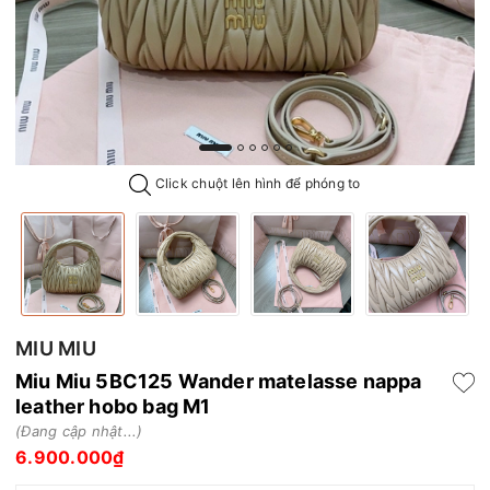
Click chuột lên hình để phóng to
MIU MIU
Miu Miu 5BC125 Wander matelasse nappa
leather hobo bag M1
(Đang cập nhật...)
6.900.000₫