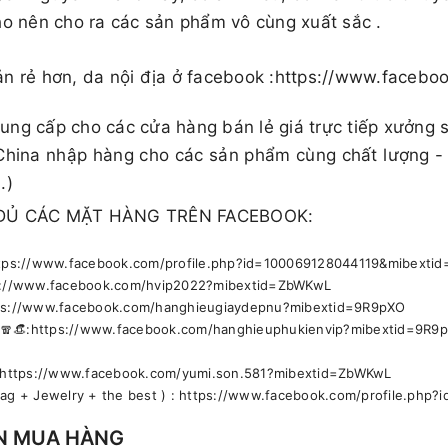
ho nên cho ra các sản phẩm vô cùng xuất sắc .
ản rẻ hơn, da nội địa ở facebook :https://www.face
ng cấp cho các cửa hàng bán lẻ giá trực tiếp xưởng 
China nhập hàng cho các sản phẩm cùng chất lượng -
.)
ĐỦ CÁC MẶT HÀNG TRÊN FACEBOOK:
https://www.facebook.com/profile.php?id=100069128044119&mibext
ps://www.facebook.com/hvip2022?mibextid=ZbWKwL
ttps://www.facebook.com/hanghieugiaydepnu?mibextid=9R9pXO
🕶🧣👒:https://www.facebook.com/hanghieuphukienvip?mibextid=9R9
🚹 https://www.facebook.com/yumi.son.581?mibextid=ZbWKwL
bag + Jewelry + the best ) : https://www.facebook.com/profile.ph
N MUA HÀNG