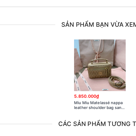
SẢN PHẨM BẠN VỪA XE
5.850.000₫
Miu Miu Matelassé nappa
leather shoulder bag sand
beige
5BH226_N88_F0036_V_OOO
M1
CÁC SẢN PHẨM TƯƠNG 