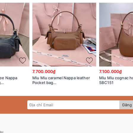
7.700.000₫
7.100.000₫
fee Nappa
Miu Miu caramel Nappa leather
Miu Miu cognac h
g
Pocket bag
5BC151
V6L_V_OOO
5BC146_2CRL_F098L_V_OOO
Đăng 
ệu