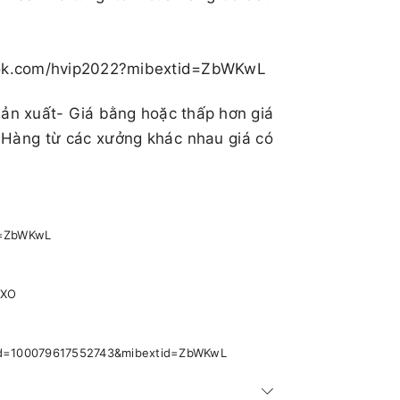
book.com/hvip2022?mibextid=ZbWKwL
sản xuất- Giá bằng hoặc thấp hơn giá
 Hàng từ các xưởng khác nhau giá có
id=ZbWKwL
pXO
p?id=100079617552743&mibextid=ZbWKwL