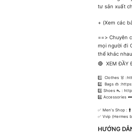
tư sản xuất c
+ (Xem các b
==> Chuyên cu
mọi người đi 
thể khác nhau
🔴 XEM ĐẦY 
1️⃣ Clothes 👗 :
2️⃣ Bags 👜 :htt
3️⃣ Shoes 👠 : h
4️⃣ Accessories 
✅️ Men's Shop : 
✅️ Vvip (Hermes 
HƯỚNG DẪ