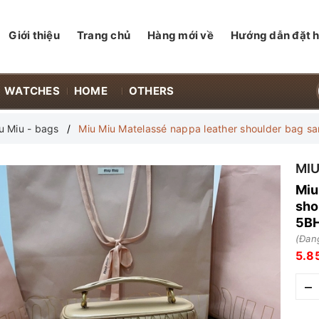
Giới thiệu
Trang chủ
Hàng mới về
Hướng dẫn đặt 
WATCHES
HOME
OTHERS
u Miu - bags
Miu Miu Matelassé nappa leather shoulder bag
MIU
Miu
sho
5B
(Đang
5.8
–