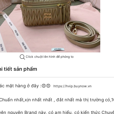
Click chuột lên hình để phóng to
hi tiết sản phẩm
ác mặt hàng ở đây :😍😍
https://hvip.buynow.vn
 Chuẩn nhất,xịn nhất nhất , đắt nhất mà thị trường có,
ên nguyên Brand này, có am hiểu, có kiến thức Chuy