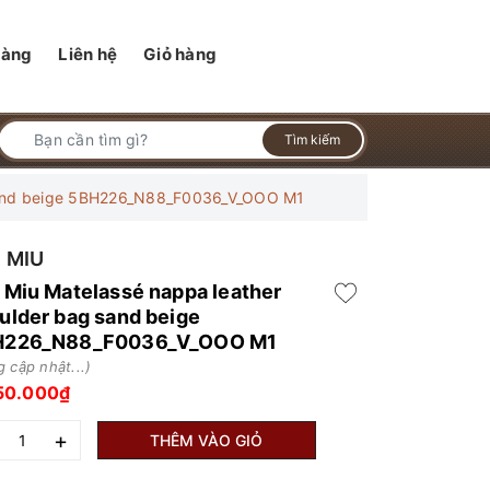
hàng
Liên hệ
Giỏ hàng
Tìm kiếm
 sand beige 5BH226_N88_F0036_V_OOO M1
 MIU
 Miu Matelassé nappa leather
ulder bag sand beige
H226_N88_F0036_V_OOO M1
 cập nhật...)
50.000₫
+
THÊM VÀO GIỎ