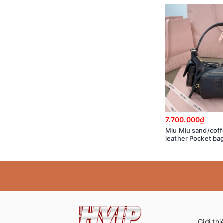
7.700.000₫
Miu Miu sand/cof
leather Pocket ba
5BC146_2F8T_F0
Giới thi