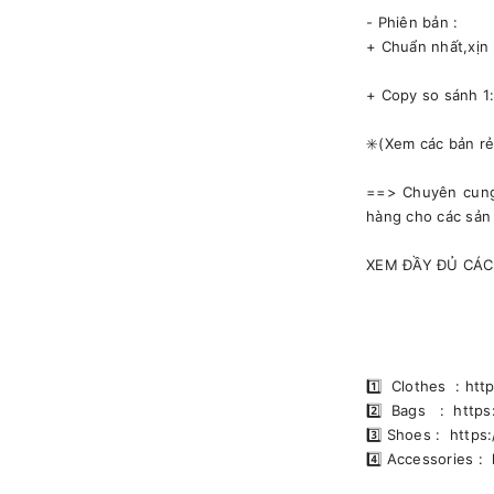
- Phiên bản :
+ Chuẩn nhất,xịn 
+ Copy so sánh 1
✳️(Xem các bản r
==> Chuyên cung 
hàng cho các sản
XEM ĐẦY ĐỦ CÁC
1️⃣ Clothes : ht
2️⃣ Bags : http
3️⃣ Shoes : htt
4️⃣ Accessories 