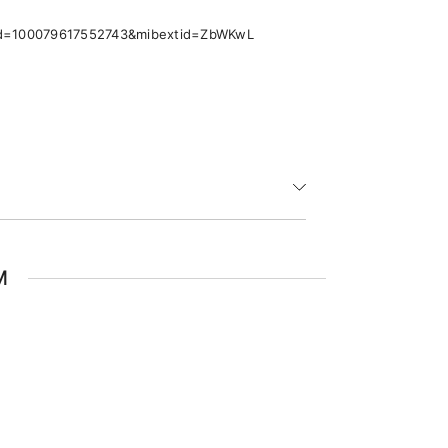
p?id=100079617552743&mibextid=ZbWKwL
M