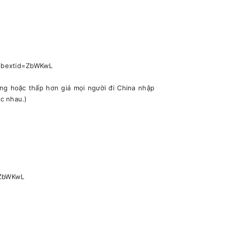
mibextid=ZbWKwL
ng hoặc thấp hơn giá mọi người đi China nhập
c nhau.)
=ZbWKwL