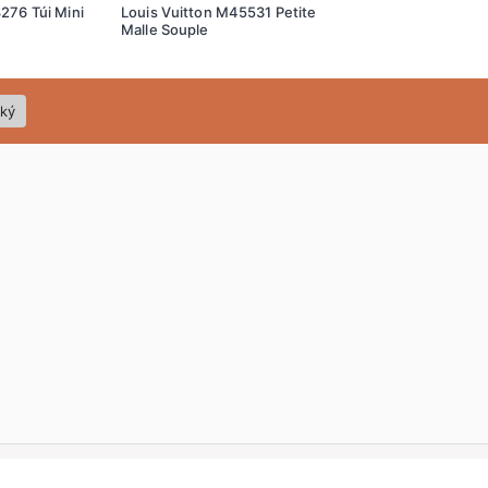
276 Túi Mini
Louis Vuitton M45531 Petite
Louis Vuitton M4
Malle Souple
Malle Souple
ký