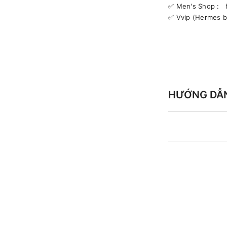
✅️ Men's Shop :
✅️ Vvip (Hermes 
HƯỚNG DẪ