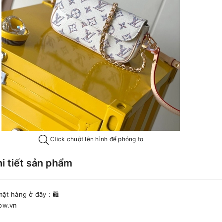
Click chuột lên hình để phóng to
hi tiết sản phẩm
ặt hàng ở đây : 🛍
now.vn