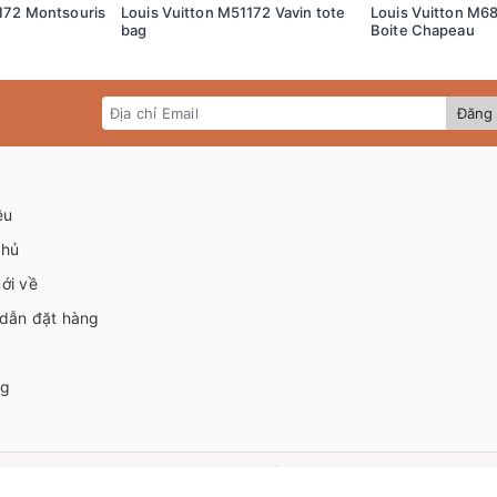
172 Montsouris
Louis Vuitton M51172 Vavin tote
Louis Vuitton M68
bag
Boite Chapeau
Đăng 
ệu
chủ
ới về
dẫn đặt hàng
ng
© Bản quyền thuộc về
HVIP
|
Cung cấp bởi Sapo