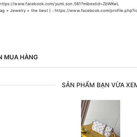
 https://www.facebook.com/yumi.son.581?mibextid=ZbWKwL
bag + Jewelry + the best ) : https://www.facebook.com/profile.ph
N MUA HÀNG
SẢN PHẨM BẠN VỪA XE