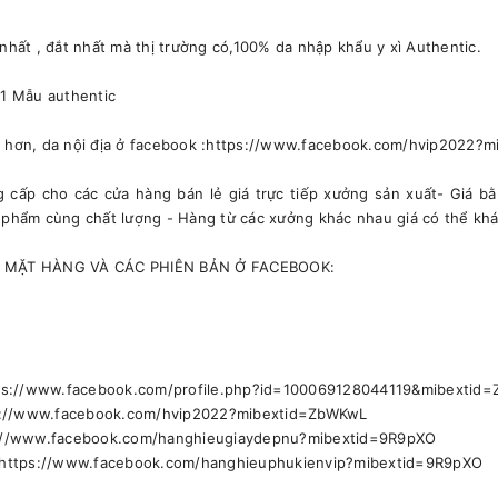
nhất , đắt nhất mà thị trường có,100% da nhập khẩu y xì Authentic.
:1 Mẫu authentic
ẻ hơn, da nội địa ở facebook :https://www.facebook.com/hvip2022?
cấp cho các cửa hàng bán lẻ giá trực tiếp xưởng sản xuất- Giá bằ
 phẩm cùng chất lượng - Hàng từ các xưởng khác nhau giá có thể khá
 MẶT HÀNG VÀ CÁC PHIÊN BẢN Ở FACEBOOK:
tps://www.facebook.com/profile.php?id=100069128044119&mibextid
s://www.facebook.com/hvip2022?mibextid=ZbWKwL
ps://www.facebook.com/hanghieugiaydepnu?mibextid=9R9pXO
: https://www.facebook.com/hanghieuphukienvip?mibextid=9R9pXO