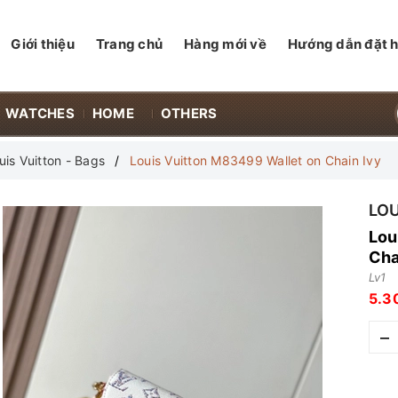
Giới thiệu
Trang chủ
Hàng mới về
Hướng dẫn đặt 
WATCHES
HOME
OTHERS
uis Vuitton - Bags
Louis Vuitton M83499 Wallet on Chain Ivy
LOU
Lou
Cha
Lv1
5.3
–