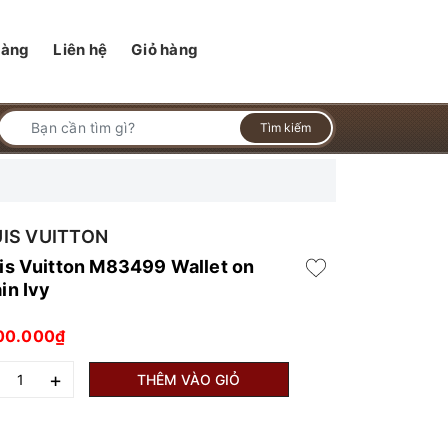
hàng
Liên hệ
Giỏ hàng
Tìm kiếm
IS VUITTON
is Vuitton M83499 Wallet on
in Ivy
00.000₫
+
THÊM VÀO GIỎ