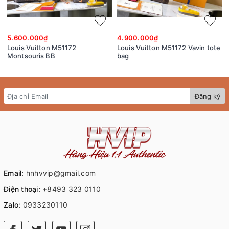
5.600.000₫
4.900.000₫
Louis Vuitton M51172
Louis Vuitton M51172 Vavin tote
Montsouris BB
bag
Đăng ký
Email:
hnhvvip@gmail.com
Điện thoại:
+8493 323 0110
Zalo:
0933230110