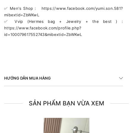
✅️ Men's Shop : https://www.facebook.com/yumi.son.581?
mibextid=ZbWKwL
✅️ Vvip (Hermes bag + Jewelry + the best ) :
https://www.facebook.com/profile.php?
id=100079617552743&mibextid=ZbWKwL
HƯỚNG DẪN MUA HÀNG
SẢN PHẨM BẠN VỪA XEM