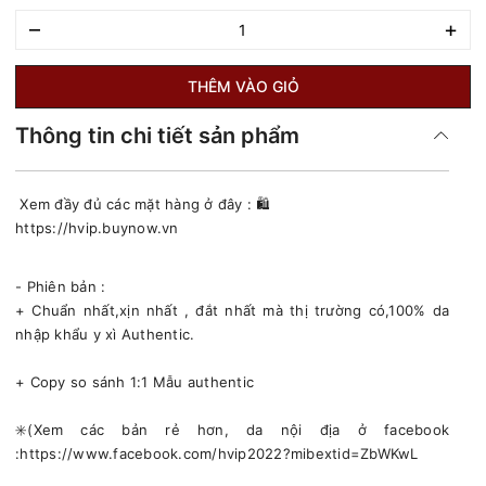
–
+
THÊM VÀO GIỎ
Thông tin chi tiết sản phẩm
Xem đầy đủ các mặt hàng ở đây : 🛍
https://hvip.buynow.vn
- Phiên bản :
+ Chuẩn nhất,xịn nhất , đắt nhất mà thị trường có,100% da
nhập khẩu y xì Authentic.
+ Copy so sánh 1:1 Mẫu authentic
✳️(Xem các bản rẻ hơn, da nội địa ở facebook
:https://www.facebook.com/hvip2022?mibextid=ZbWKwL