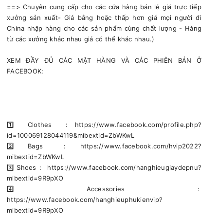
==> Chuyên cung cấp cho các cửa hàng bán lẻ giá trực tiếp
xưởng sản xuất- Giá bằng hoặc thấp hơn giá mọi người đi
China nhập hàng cho các sản phẩm cùng chất lượng - Hàng
từ các xưởng khác nhau giá có thể khác nhau.)
XEM ĐẦY ĐỦ CÁC MẶT HÀNG VÀ CÁC PHIÊN BẢN Ở
FACEBOOK:
1️⃣ Clothes : https://www.facebook.com/profile.php?
id=100069128044119&mibextid=ZbWKwL
2️⃣ Bags : https://www.facebook.com/hvip2022?
mibextid=ZbWKwL
3️⃣ Shoes : https://www.facebook.com/hanghieugiaydepnu?
mibextid=9R9pXO
4️⃣ Accessories :
https://www.facebook.com/hanghieuphukienvip?
mibextid=9R9pXO