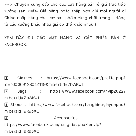
==> Chuyên cung cấp cho các cửa hàng bán lẻ giá trực tiếp
xưởng sản xuất- Giá bằng hoặc thấp hơn giá mọi người đi
China nhập hàng cho các sản phẩm cùng chất lượng - Hàng
từ các xưởng khác nhau giá có thể khác nhau.)
XEM ĐẦY ĐỦ CÁC MẶT HÀNG VÀ CÁC PHIÊN BẢN Ở
FACEBOOK:
1️⃣ Clothes : https://www.facebook.com/profile.php?
id=100069128044119&mibextid=ZbWKwL
2️⃣ Bags : https://www.facebook.com/hvip2022?
mibextid=ZbWKwL
3️⃣ Shoes : https://www.facebook.com/hanghieugiaydepnu?
mibextid=9R9pXO
4️⃣ Accessories :
https://www.facebook.com/hanghieuphukienvip?
mibextid=9R9pXO