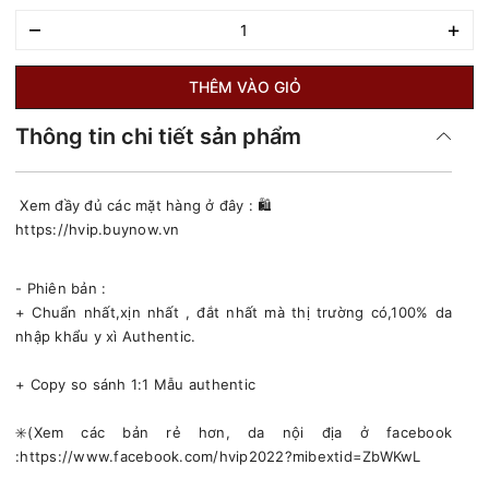
–
+
THÊM VÀO GIỎ
Thông tin chi tiết sản phẩm
Xem đầy đủ các mặt hàng ở đây : 🛍
https://hvip.buynow.vn
- Phiên bản :
+ Chuẩn nhất,xịn nhất , đắt nhất mà thị trường có,100% da
nhập khẩu y xì Authentic.
+ Copy so sánh 1:1 Mẫu authentic
✳️(Xem các bản rẻ hơn, da nội địa ở facebook
:https://www.facebook.com/hvip2022?mibextid=ZbWKwL