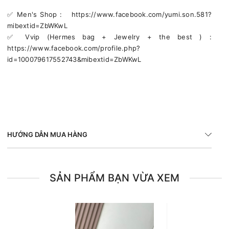
✅️ Men's Shop : https://www.facebook.com/yumi.son.581?
mibextid=ZbWKwL
✅️ Vvip (Hermes bag + Jewelry + the best ) :
https://www.facebook.com/profile.php?
id=100079617552743&mibextid=ZbWKwL
HƯỚNG DẪN MUA HÀNG
SẢN PHẨM BẠN VỪA XEM