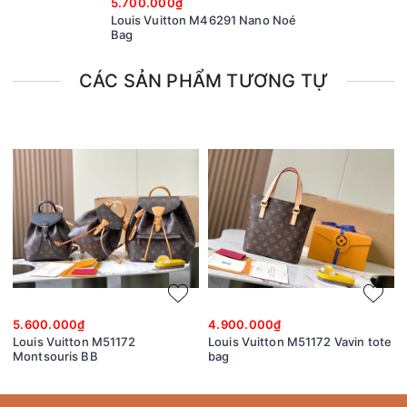
5.700.000₫
Louis Vuitton M46291 Nano Noé
Bag
CÁC SẢN PHẨM TƯƠNG TỰ
5.600.000₫
4.900.000₫
Louis Vuitton M51172
Louis Vuitton M51172 Vavin tote
Montsouris BB
bag