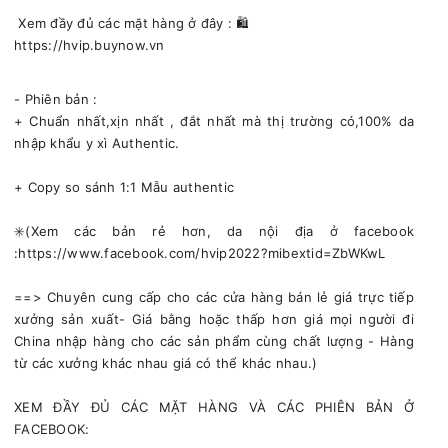
Xem đầy đủ các mặt hàng ở đây : 🛍
https://hvip.buynow.vn
- Phiên bản :
+ Chuẩn nhất,xịn nhất , đắt nhất mà thị trường có,100% da
nhập khẩu y xì Authentic.
+ Copy so sánh 1:1 Mẫu authentic
✳️(Xem các bản rẻ hơn, da nội địa ở facebook
:https://www.facebook.com/hvip2022?mibextid=ZbWKwL
==> Chuyên cung cấp cho các cửa hàng bán lẻ giá trực tiếp
xưởng sản xuất- Giá bằng hoặc thấp hơn giá mọi người đi
China nhập hàng cho các sản phẩm cùng chất lượng - Hàng
từ các xưởng khác nhau giá có thể khác nhau.)
XEM ĐẦY ĐỦ CÁC MẶT HÀNG VÀ CÁC PHIÊN BẢN Ở
FACEBOOK: