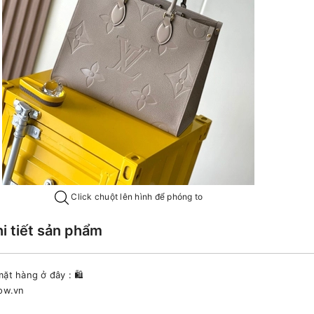
Click chuột lên hình để phóng to
hi tiết sản phẩm
ặt hàng ở đây : 🛍
now.vn