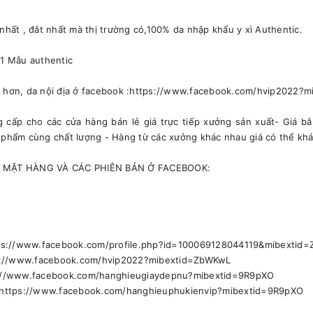
nhất , đắt nhất mà thị trường có,100% da nhập khẩu y xì Authentic.
:1 Mẫu authentic
ẻ hơn, da nội địa ở facebook :https://www.facebook.com/hvip2022?
cấp cho các cửa hàng bán lẻ giá trực tiếp xưởng sản xuất- Giá bằ
 phẩm cùng chất lượng - Hàng từ các xưởng khác nhau giá có thể khá
 MẶT HÀNG VÀ CÁC PHIÊN BẢN Ở FACEBOOK:
tps://www.facebook.com/profile.php?id=100069128044119&mibextid
s://www.facebook.com/hvip2022?mibextid=ZbWKwL
ps://www.facebook.com/hanghieugiaydepnu?mibextid=9R9pXO
: https://www.facebook.com/hanghieuphukienvip?mibextid=9R9pXO