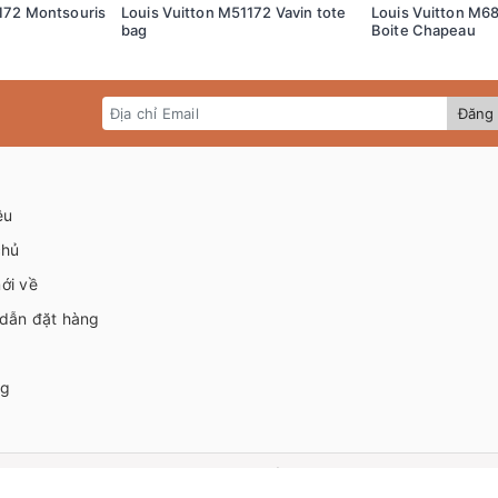
172 Montsouris
Louis Vuitton M51172 Vavin tote
Louis Vuitton M68
bag
Boite Chapeau
Đăng 
ệu
chủ
ới về
dẫn đặt hàng
ng
© Bản quyền thuộc về
HVIP
|
Cung cấp bởi Sapo