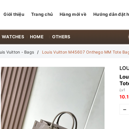
Giới thiệu
Trang chủ
Hàng mới về
Hướng dẫn đặt 
WATCHES
HOME
OTHERS
uis Vuitton - Bags
Louis Vuitton M45607 Onthego MM Tote Ba
LOU
Lou
Tot
Lv1
10.
–