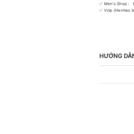
✅️ Men's Shop :
✅️ Vvip (Hermes 
HƯỚNG DẪ