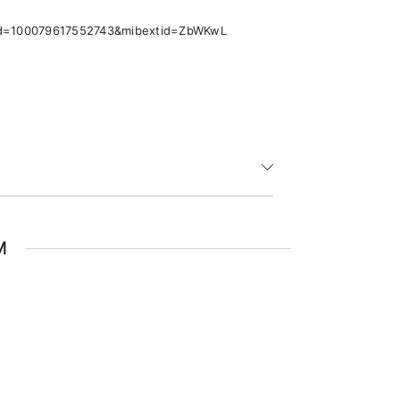
p?id=100079617552743&mibextid=ZbWKwL
M