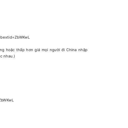
mibextid=ZbWKwL
ng hoặc thấp hơn giá mọi người đi China nhập
c nhau.)
=ZbWKwL