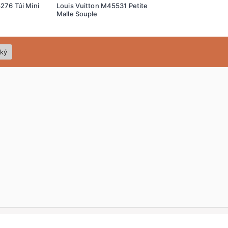
276 Túi Mini
Louis Vuitton M45531 Petite
Louis Vuitton M4
Malle Souple
Malle Souple
ký