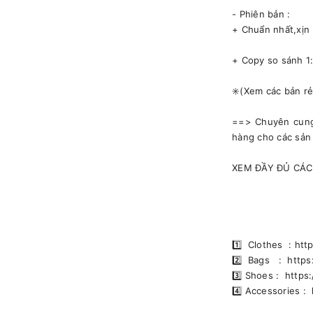
- Phiên bản :
+ Chuẩn nhất,xịn 
+ Copy so sánh 1
✳️(Xem các bản r
==> Chuyên cung 
hàng cho các sản
XEM ĐẦY ĐỦ CÁC
1️⃣ Clothes : ht
2️⃣ Bags : http
3️⃣ Shoes : htt
4️⃣ Accessories 