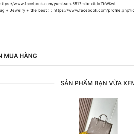
 https://www.facebook.com/yumi.son.581?mibextid=ZbWKwL
bag + Jewelry + the best ) : https://www.facebook.com/profile.ph
N MUA HÀNG
SẢN PHẨM BẠN VỪA XE