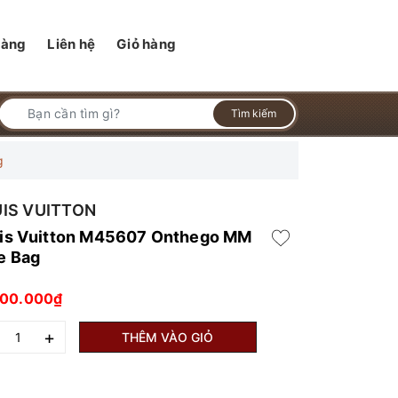
hàng
Liên hệ
Giỏ hàng
Tìm kiếm
g
IS VUITTON
is Vuitton M45607 Onthego MM
e Bag
100.000₫
+
THÊM VÀO GIỎ