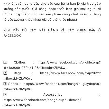
==> Chuyên cung cấp cho các cửa hàng bán lẻ giá trực tiếp
xưởng sản xuất- Giá bằng hoặc thấp hơn giá mọi người đi
China nhập hàng cho các sản phẩm cùng chất lượng - Hàng
từ các xưởng khác nhau giá có thể khác nhau.)
XEM ĐẦY ĐỦ CÁC MẶT HÀNG VÀ CÁC PHIÊN BẢN Ở
FACEBOOK:
1️⃣ Clothes : https://www.facebook.com/profile.php?
id=100069128044119&mibextid=ZbWKwL
2️⃣ Bags : https://www.facebook.com/hvip2022?
mibextid=ZbWKwL
3️⃣ Shoes : https://www.facebook.com/hanghieugiaydepnu?
mibextid=9R9pXO
4️⃣ Accessories :
https://www.facebook.com/hanghieuphukienvip?
mibextid=9R9pXO