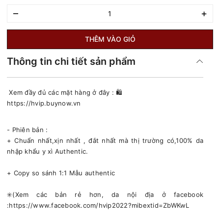
–
+
THÊM VÀO GIỎ
Thông tin chi tiết sản phẩm
Xem đầy đủ các mặt hàng ở đây : 🛍
https://hvip.buynow.vn
- Phiên bản :
+ Chuẩn nhất,xịn nhất , đắt nhất mà thị trường có,100% da
nhập khẩu y xì Authentic.
+ Copy so sánh 1:1 Mẫu authentic
✳️(Xem các bản rẻ hơn, da nội địa ở facebook
:https://www.facebook.com/hvip2022?mibextid=ZbWKwL