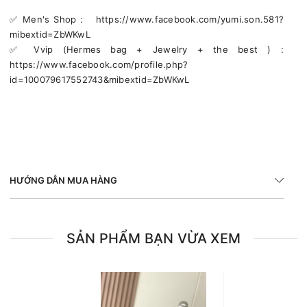
✅️ Men's Shop : https://www.facebook.com/yumi.son.581?
mibextid=ZbWKwL
✅️ Vvip (Hermes bag + Jewelry + the best ) :
https://www.facebook.com/profile.php?
id=100079617552743&mibextid=ZbWKwL
HƯỚNG DẪN MUA HÀNG
SẢN PHẨM BẠN VỪA XEM