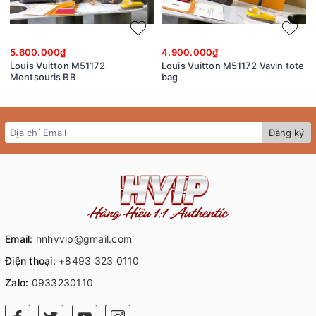
5.600.000₫
4.900.000₫
Louis Vuitton M51172
Louis Vuitton M51172 Vavin tote
Montsouris BB
bag
Đăng ký
Email:
hnhvvip@gmail.com
Điện thoại:
+8493 323 0110
Zalo:
0933230110