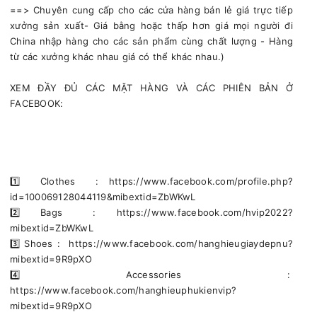
==> Chuyên cung cấp cho các cửa hàng bán lẻ giá trực tiếp
xưởng sản xuất- Giá bằng hoặc thấp hơn giá mọi người đi
China nhập hàng cho các sản phẩm cùng chất lượng - Hàng
từ các xưởng khác nhau giá có thể khác nhau.)
XEM ĐẦY ĐỦ CÁC MẶT HÀNG VÀ CÁC PHIÊN BẢN Ở
FACEBOOK:
1️⃣ Clothes : https://www.facebook.com/profile.php?
id=100069128044119&mibextid=ZbWKwL
2️⃣ Bags : https://www.facebook.com/hvip2022?
mibextid=ZbWKwL
3️⃣ Shoes : https://www.facebook.com/hanghieugiaydepnu?
mibextid=9R9pXO
4️⃣ Accessories :
https://www.facebook.com/hanghieuphukienvip?
mibextid=9R9pXO