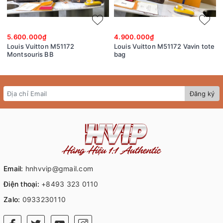
5.600.000₫
4.900.000₫
Louis Vuitton M51172
Louis Vuitton M51172 Vavin tote
Montsouris BB
bag
Đăng ký
Email:
hnhvvip@gmail.com
Điện thoại:
+8493 323 0110
Zalo:
0933230110