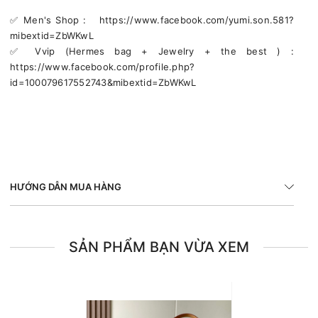
✅️ Men's Shop : https://www.facebook.com/yumi.son.581?
mibextid=ZbWKwL
✅️ Vvip (Hermes bag + Jewelry + the best ) :
https://www.facebook.com/profile.php?
id=100079617552743&mibextid=ZbWKwL
HƯỚNG DẪN MUA HÀNG
SẢN PHẨM BẠN VỪA XEM