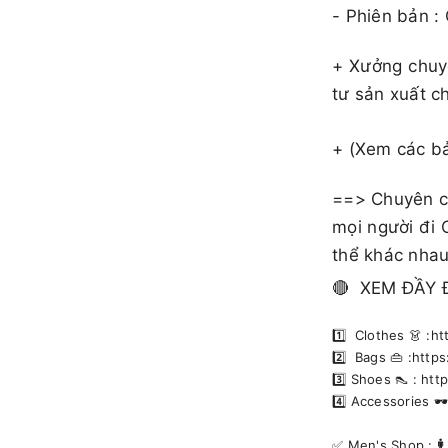
- Phiên bản :
+ Xưởng chuy
tư sản xuất c
+ (Xem các b
==> Chuyên cu
mọi người đi 
thể khác nhau
🔴 XEM ĐẦY 
1️⃣ Clothes 👗 :
2️⃣ Bags 👜 :htt
3️⃣ Shoes 👠 : h
4️⃣ Accessories 
✅️ Men's Shop : 