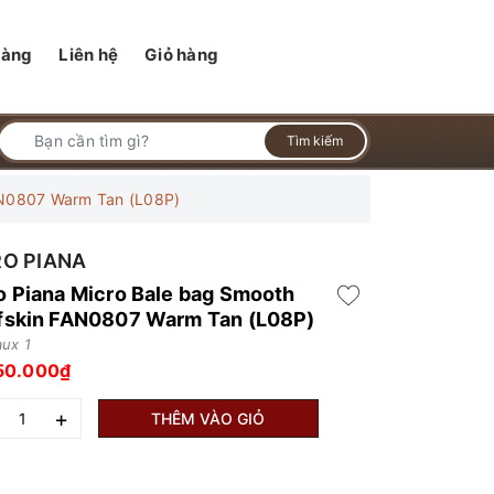
hàng
Liên hệ
Giỏ hàng
Tìm kiếm
FAN0807 Warm Tan (L08P)
RO PIANA
o Piana Micro Bale bag Smooth
fskin FAN0807 Warm Tan (L08P)
aux 1
50.000₫
+
THÊM VÀO GIỎ