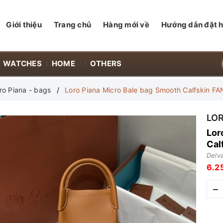
Giới thiệu
Trang chủ
Hàng mới về
Hướng dẫn đặt 
WATCHES
HOME
OTHERS
ro Piana - bags
Loro Piana Micro Bale bag Smooth Calfskin 
LO
Lor
Cal
Delv
6.2
–