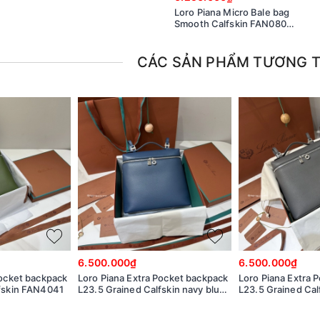
Loro Piana Micro Bale bag
Smooth Calfskin FAN0807
Warm Tan (L08P)
CÁC SẢN PHẨM TƯƠNG 
6.500.000₫
6.500.000₫
Pocket backpack
Loro Piana Extra Pocket backpack
Loro Piana Extra 
lfskin FAN4041
L23.5 Grained Calfskin navy blue
L23.5 Grained Cal
FAN4041
(8000) FAN4041