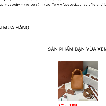
bag + Jewelry + the best ) : https://www.facebook.com/profile.ph
N MUA HÀNG
SẢN PHẨM BẠN VỪA XE
6.250.000₫