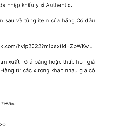
da nhập khẩu y xì Authentic.
ên sau về từng item của hãng.Có đầu
book.com/hvip2022?mibextid=ZbWKwL
sản xuất- Giá bằng hoặc thấp hơn giá
 Hàng từ các xưởng khác nhau giá có
id=ZbWKwL
pXO