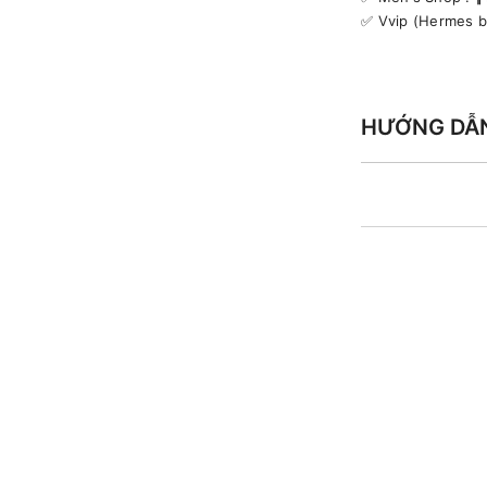
✅️ Vvip (Hermes 
HƯỚNG DẪ