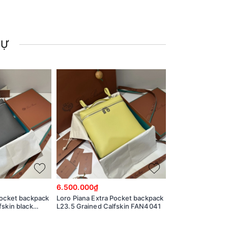
TỰ
6.500.000₫
6.500.000₫
Pocket backpack
Loro Piana Extra Pocket backpack
Loro Piana Extra 
fskin black
L23.5 Grained Calfskin FAN4041
L23.5 Grained Cal
FAN4041