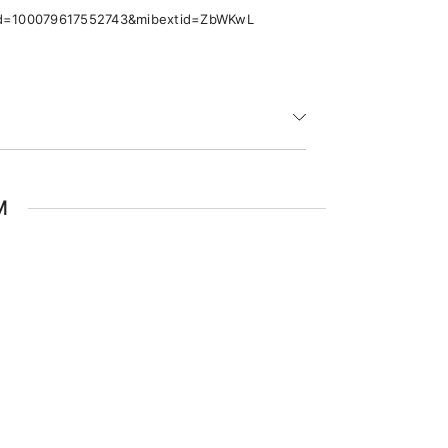
p?id=100079617552743&mibextid=ZbWKwL
M