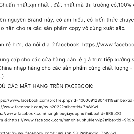
 Chuẩn nhất,xịn nhất , đắt nhất mà thị trường có,100% 
ên nguyên Brand này, có am hiểu, có kiến thức chuy
ho nên cho ra các sản phẩm copy vô cùng xuất sắc.
ản rẻ hơn, da nội địa ở facebook :https://www.face
ng cấp cho các cửa hàng bán lẻ giá trực tiếp xưởng 
China nhập hàng cho các sản phẩm cùng chất lượng -
.)
ĐỦ CÁC MẶT HÀNG TRÊN FACEBOOK:
https://www.facebook.com/profile.php?id=100069128044119&mibext
ps://www.facebook.com/hvip2022?mibextid=ZbWKwL
ttps://www.facebook.com/hanghieugiaydepnu?mibextid=9R9pXO
🕶🧣👒:https://www.facebook.com/hanghieuphukienvip?mibextid=9R9
🚹 https://www.facebook.com/yumi.son.581?mibextid=ZbWKwL