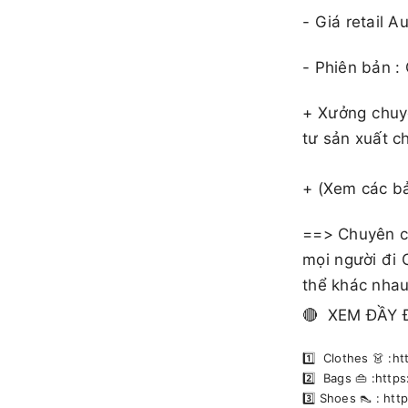
​​​- Giá retail
- Phiên bản :
+ Xưởng chuy
tư sản xuất c
+ (Xem các b
==> Chuyên cu
mọi người đi 
thể khác nhau
🔴 XEM ĐẦY 
1️⃣ Clothes 👗 :
2️⃣ Bags 👜 :htt
3️⃣ Shoes 👠 : h