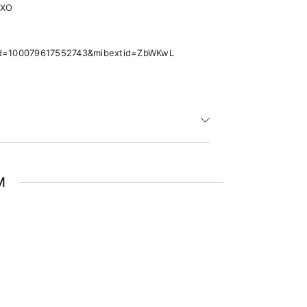
pXO
p?id=100079617552743&mibextid=ZbWKwL
M