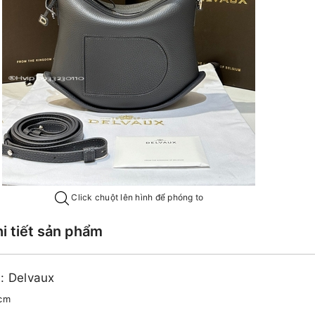
Click chuột lên hình để phóng to
hi tiết sản phẩm
u: Delvaux
0cm