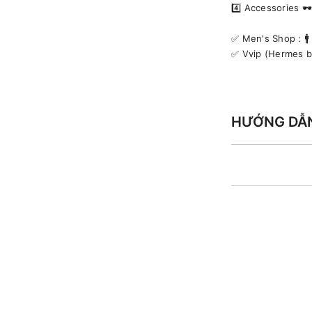
4️⃣ Accessories 
✅️ Men's Shop : 
✅️ Vvip (Hermes 
HƯỚNG DẪ