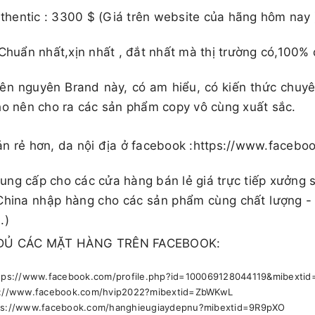
 Authentic : 3300 $ (Giá trên website của hãng hôm nay )​​
 Chuẩn nhất,xịn nhất , đắt nhất mà thị trường có,100% 
ên nguyên Brand này, có am hiểu, có kiến thức chuy
ho nên cho ra các sản phẩm copy vô cùng xuất sắc.
ản rẻ hơn, da nội địa ở facebook :https://www.face
ng cấp cho các cửa hàng bán lẻ giá trực tiếp xưởng 
China nhập hàng cho các sản phẩm cùng chất lượng -
.)
ĐỦ CÁC MẶT HÀNG TRÊN FACEBOOK:
https://www.facebook.com/profile.php?id=100069128044119&mibext
ps://www.facebook.com/hvip2022?mibextid=ZbWKwL
ttps://www.facebook.com/hanghieugiaydepnu?mibextid=9R9pXO