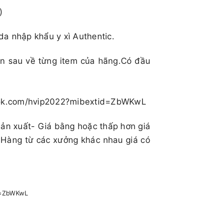
​
da nhập khẩu y xì Authentic.
ên sau về từng item của hãng.Có đầu
book.com/hvip2022?mibextid=ZbWKwL
sản xuất- Giá bằng hoặc thấp hơn giá
 Hàng từ các xưởng khác nhau giá có
id=ZbWKwL