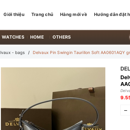
Giới thiệu
Trang chủ
Hàng mới về
Hướng dẫn đặt 
WATCHES
HOME
OTHERS
lvaux - bags
Delvaux Pin Swingin Taurillon Soft AA0601AQY g
DE
Del
AA0
Delv
9.5
–