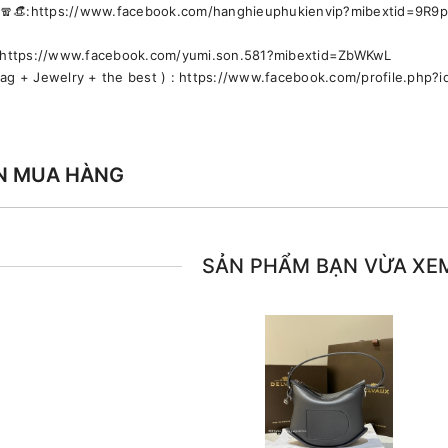
🕶🧣👒:https://www.facebook.com/hanghieuphukienvip?mibextid=9R9
🚹 https://www.facebook.com/yumi.son.581?mibextid=ZbWKwL
bag + Jewelry + the best ) : https://www.facebook.com/profile.ph
N MUA HÀNG
SẢN PHẨM BẠN VỪA XE