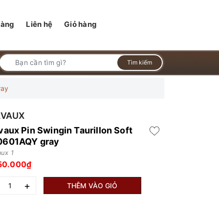
hàng
Liên hệ
Giỏ hàng
Tìm kiếm
ray
LVAUX
vaux Pin Swingin Taurillon Soft
601AQY gray
aux 1
50.000₫
+
THÊM VÀO GIỎ