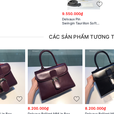
9.550.000₫
Delvaux Pin
Swingin Taurillon Soft
AA0601AQY gray
CÁC SẢN PHẨM TƯƠNG 
8.200.000₫
8.200.000₫
i in Box
Delvaux Brillant MM in Box
Delvaux Brillant M