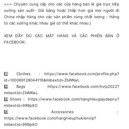
==> Chuyên cung cấp cho các cửa hàng bán lẻ giá trực tiếp
xưởng sản xuất- Giá bằng hoặc thấp hơn giá mọi người đi
China nhập hàng cho các sản phẩm cùng chất lượng - Hàng
từ các xưởng khác nhau giá có thể khác nhau.)
XEM ĐẦY ĐỦ CÁC MẶT HÀNG VÀ CÁC PHIÊN BẢN Ở
FACEBOOK:
1️⃣ Clothes : https://www.facebook.com/profile.php?
id=100069128044119&mibextid=ZbWKwL
2️⃣ Bags : https://www.facebook.com/hvip2022?
mibextid=ZbWKwL
3️⃣ Shoes : https://www.facebook.com/hanghieugiaydepnu?
mibextid=9R9pXO
4️⃣ Accessories :
https://www.facebook.com/hanghieuphukienvip?
mibextid=9R9pXO