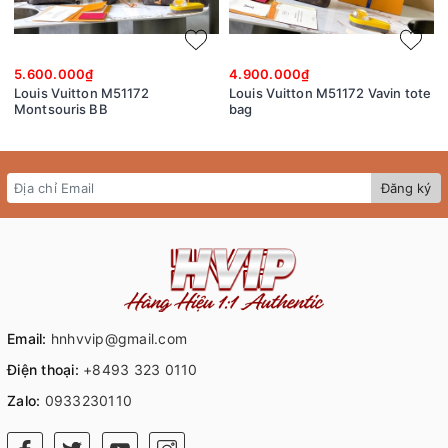
5.600.000₫
4.900.000₫
Louis Vuitton M51172
Louis Vuitton M51172 Vavin tote
Montsouris BB
bag
Đăng ký
Email:
hnhvvip@gmail.com
Điện thoại:
+8493 323 0110
Zalo:
0933230110