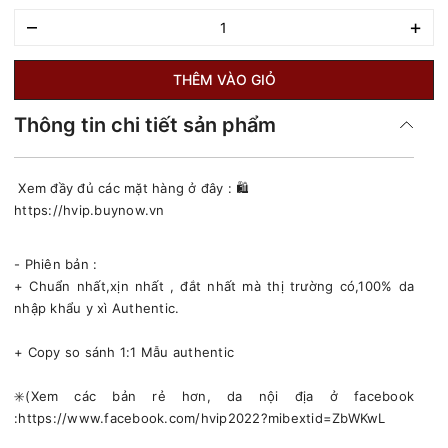
–
+
THÊM VÀO GIỎ
Thông tin chi tiết sản phẩm
Xem đầy đủ các mặt hàng ở đây : 🛍
https://hvip.buynow.vn
- Phiên bản :
+ Chuẩn nhất,xịn nhất , đắt nhất mà thị trường có,100% da
nhập khẩu y xì Authentic.
+ Copy so sánh 1:1 Mẫu authentic
✳️(Xem các bản rẻ hơn, da nội địa ở facebook
:https://www.facebook.com/hvip2022?mibextid=ZbWKwL