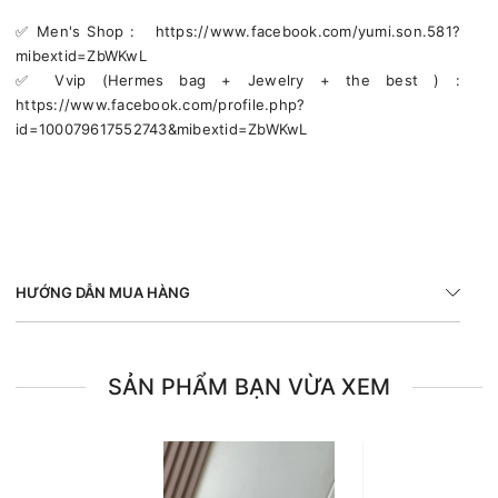
✅️ Men's Shop : https://www.facebook.com/yumi.son.581?
mibextid=ZbWKwL
✅️ Vvip (Hermes bag + Jewelry + the best ) :
https://www.facebook.com/profile.php?
id=100079617552743&mibextid=ZbWKwL
HƯỚNG DẪN MUA HÀNG
SẢN PHẨM BẠN VỪA XEM