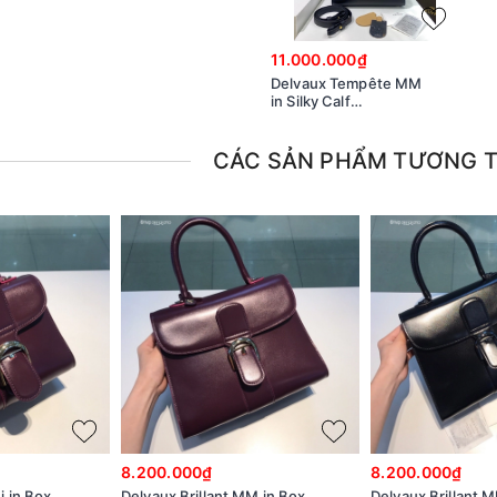
11.000.000₫
Delvaux Tempête MM
in Silky Calf
AA0611BQS099ZDO black
GHW
CÁC SẢN PHẨM TƯƠNG 
8.200.000₫
8.200.000₫
i in Box
Delvaux Brillant MM in Box
Delvaux Brillant M