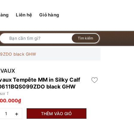
hàng
Liên hệ
Giỏ hàng
Tìm kiếm
099ZDO black GHW
LVAUX
vaux Tempête MM in Silky Calf
0611BQS099ZDO black GHW
aux 1
000.000₫
+
THÊM VÀO GIỎ