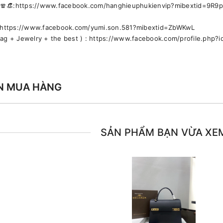
🕶🧣👒:https://www.facebook.com/hanghieuphukienvip?mibextid=9R9
🚹 https://www.facebook.com/yumi.son.581?mibextid=ZbWKwL
bag + Jewelry + the best ) : https://www.facebook.com/profile.ph
N MUA HÀNG
SẢN PHẨM BẠN VỪA XE