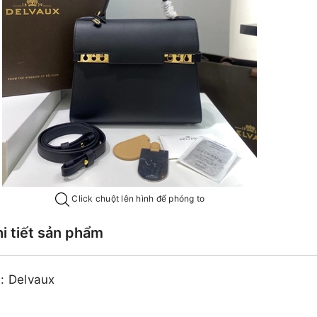
Click chuột lên hình để phóng to
hi tiết sản phẩm
u: Delvaux