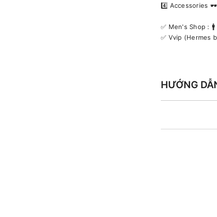
4️⃣ Accessories 
✅️ Men's Shop : 
✅️ Vvip (Hermes 
HƯỚNG DẪ