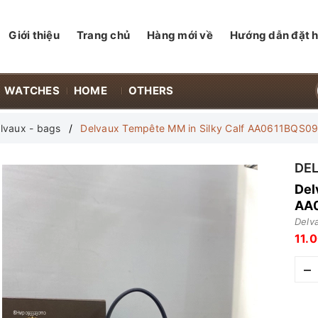
Giới thiệu
Trang chủ
Hàng mới về
Hướng dẫn đặt 
WATCHES
HOME
OTHERS
lvaux - bags
Delvaux Tempête MM in Silky Calf AA0611BQS
DE
Del
AA
Delv
11.
–