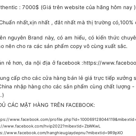
 Authentic : 7000$ (Giá trên website của hãng hôm nay )​​​
 Chuẩn nhất,xịn nhất , đắt nhất mà thị trường có,100% 
ên nguyên Brand này, có am hiểu, có kiến thức chuy
ho nên cho ra các sản phẩm copy vô cùng xuất sắc.
ản rẻ hơn, da nội địa ở facebook :https://www.face
ng cấp cho các cửa hàng bán lẻ giá trực tiếp xưởng 
China nhập hàng cho các sản phẩm cùng chất lượng -
.)
ĐỦ CÁC MẶT HÀNG TRÊN FACEBOOK:
https://www.facebook.com/profile.php?id=100069128044119&mibext
ps://www.facebook.com/hvip2022?mibextid=ZbWKwL
ttps://www.facebook.com/hanghieugiaydepnu?mibextid=9R9pXO