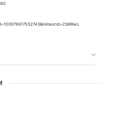
pXO
p?id=100079617552743&mibextid=ZbWKwL
M