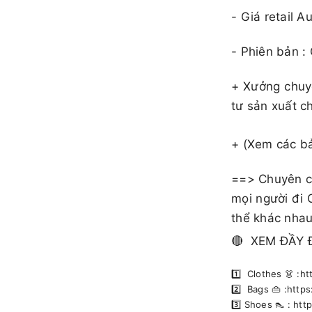
​​​- Giá retail
- Phiên bản :
+ Xưởng chuy
tư sản xuất c
+ (Xem các b
==> Chuyên cu
mọi người đi 
thể khác nhau
🔴 XEM ĐẦY 
1️⃣ Clothes 👗 :
2️⃣ Bags 👜 :htt
3️⃣ Shoes 👠 : h