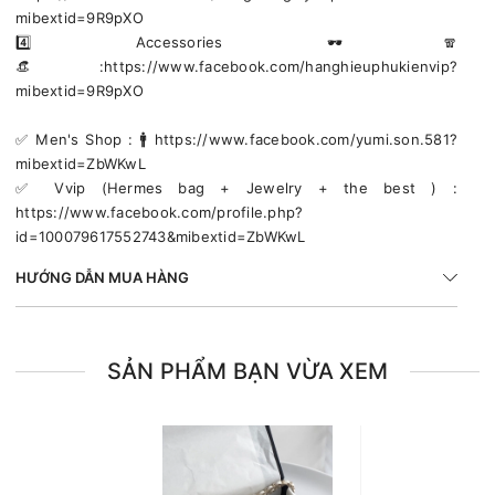
mibextid=9R9pXO
4️⃣ Accessories 🕶🧣
👒:https://www.facebook.com/hanghieuphukienvip?
mibextid=9R9pXO
✅️ Men's Shop : 🚹 https://www.facebook.com/yumi.son.581?
mibextid=ZbWKwL
✅️ Vvip (Hermes bag + Jewelry + the best ) :
https://www.facebook.com/profile.php?
id=100079617552743&mibextid=ZbWKwL
HƯỚNG DẪN MUA HÀNG
SẢN PHẨM BẠN VỪA XEM