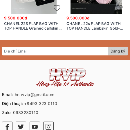
9.500.000₫
9.500.000₫
CHANEL 22S FLAP BAG WITH
CHANEL 22s FLAP BAG WITH
TOP HANDLE Grained calfskin
TOP HANDLE Lambskin Gold-
dark-Tone Metal White/black
Tone Metal Pink
Đăng ký
Email:
hnhvvip@gmail.com
Điện thoại:
+8493 323 0110
Zalo:
0933230110