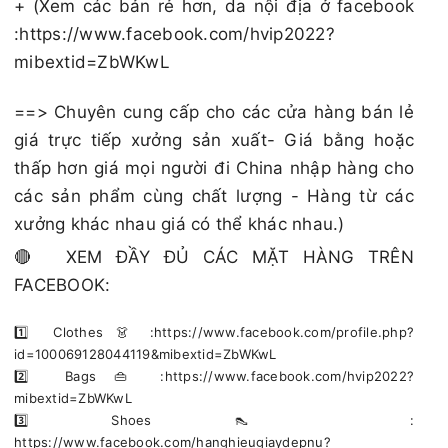
+ (Xem các bản rẻ hơn, da nội địa ở facebook
:https://www.facebook.com/hvip2022?
mibextid=ZbWKwL
==> Chuyên cung cấp cho các cửa hàng bán lẻ
giá trực tiếp xưởng sản xuất- Giá bằng hoặc
thấp hơn giá mọi người đi China nhập hàng cho
các sản phẩm cùng chất lượng - Hàng từ các
xưởng khác nhau giá có thể khác nhau.)
🔴 XEM ĐẦY ĐỦ CÁC MẶT HÀNG TRÊN
FACEBOOK:
1️⃣ Clothes 👗 :https://www.facebook.com/profile.php?
id=100069128044119&mibextid=ZbWKwL
2️⃣ Bags 👜 :https://www.facebook.com/hvip2022?
mibextid=ZbWKwL
3️⃣ Shoes 👠 :
https://www.facebook.com/hanghieugiaydepnu?