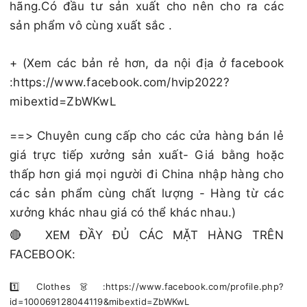
hãng.Có đầu tư sản xuất cho nên cho ra các
sản phẩm vô cùng xuất sắc .
+ (Xem các bản rẻ hơn, da nội địa ở facebook
:https://www.facebook.com/hvip2022?
mibextid=ZbWKwL
==> Chuyên cung cấp cho các cửa hàng bán lẻ
giá trực tiếp xưởng sản xuất- Giá bằng hoặc
thấp hơn giá mọi người đi China nhập hàng cho
các sản phẩm cùng chất lượng - Hàng từ các
xưởng khác nhau giá có thể khác nhau.)
🔴 XEM ĐẦY ĐỦ CÁC MẶT HÀNG TRÊN
FACEBOOK:
1️⃣ Clothes 👗 :https://www.facebook.com/profile.php?
id=100069128044119&mibextid=ZbWKwL