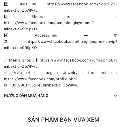
2️⃣ Bags 👜 :https://www.facebook.com/hvip2022?
mibextid=ZbWKwL
3️⃣ Shoes 👠 :
https://www.facebook.com/hanghieugiaydepnu?
mibextid=9R9pXO
4️⃣ Accessories 🕶🧣
👒:https://www.facebook.com/hanghieuphukienvip?
mibextid=9R9pXO
✅️ Men's Shop : 🚹 https://www.facebook.com/yumi.son.581?
mibextid=ZbWKwL
✅️ Vvip (Hermes bag + Jewelry + the best ) :
https://www.facebook.com/profile.php?
id=100079617552743&mibextid=ZbWKwL
HƯỚNG DẪN MUA HÀNG
SẢN PHẨM BẠN VỪA XEM