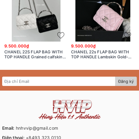
9.500.000₫
9.500.000₫
CHANEL 22S FLAP BAG WITH
CHANEL 22s FLAP BAG WITH
TOP HANDLE Grained calfskin
TOP HANDLE Lambskin Gold-
dark-Tone Metal White/black
Tone Metal Pink
Đăng ký
Email:
hnhvvip@gmail.com
Điện thoại:
+8493 323 0110