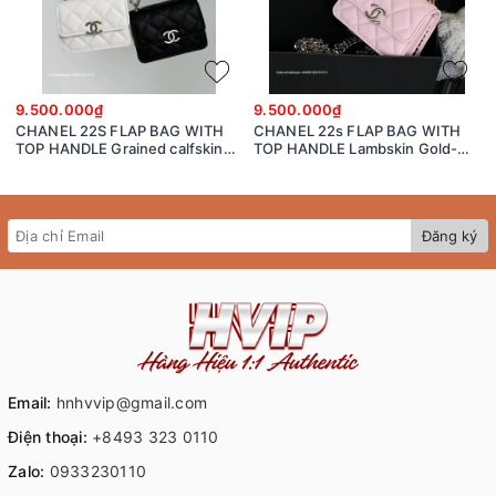
9.500.000₫
9.500.000₫
CHANEL 22S FLAP BAG WITH
CHANEL 22s FLAP BAG WITH
TOP HANDLE Grained calfskin
TOP HANDLE Lambskin Gold-
dark-Tone Metal White/black
Tone Metal Pink
Đăng ký
Email:
hnhvvip@gmail.com
Điện thoại:
+8493 323 0110
Zalo:
0933230110