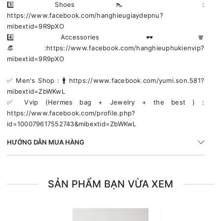
3️⃣ Shoes 👠 :
https://www.facebook.com/hanghieugiaydepnu?
mibextid=9R9pXO
4️⃣ Accessories 🕶🧣
👒:https://www.facebook.com/hanghieuphukienvip?
mibextid=9R9pXO
✅️ Men's Shop : 🚹 https://www.facebook.com/yumi.son.581?
mibextid=ZbWKwL
✅️ Vvip (Hermes bag + Jewelry + the best ) :
https://www.facebook.com/profile.php?
id=100079617552743&mibextid=ZbWKwL
HƯỚNG DẪN MUA HÀNG
SẢN PHẨM BẠN VỪA XEM