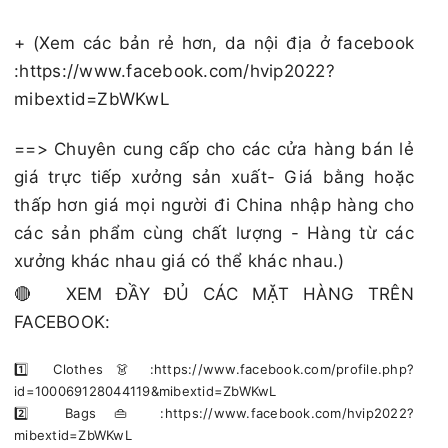
+ (Xem các bản rẻ hơn, da nội địa ở facebook
:https://www.facebook.com/hvip2022?
mibextid=ZbWKwL
==> Chuyên cung cấp cho các cửa hàng bán lẻ
giá trực tiếp xưởng sản xuất- Giá bằng hoặc
thấp hơn giá mọi người đi China nhập hàng cho
các sản phẩm cùng chất lượng - Hàng từ các
xưởng khác nhau giá có thể khác nhau.)
🔴 XEM ĐẦY ĐỦ CÁC MẶT HÀNG TRÊN
FACEBOOK:
1️⃣ Clothes 👗 :https://www.facebook.com/profile.php?
id=100069128044119&mibextid=ZbWKwL
2️⃣ Bags 👜 :https://www.facebook.com/hvip2022?
mibextid=ZbWKwL