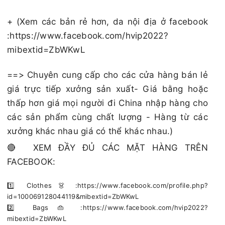
+ (Xem các bản rẻ hơn, da nội địa ở facebook
:https://www.facebook.com/hvip2022?
mibextid=ZbWKwL
==> Chuyên cung cấp cho các cửa hàng bán lẻ
giá trực tiếp xưởng sản xuất- Giá bằng hoặc
thấp hơn giá mọi người đi China nhập hàng cho
các sản phẩm cùng chất lượng - Hàng từ các
xưởng khác nhau giá có thể khác nhau.)
🔴 XEM ĐẦY ĐỦ CÁC MẶT HÀNG TRÊN
FACEBOOK:
1️⃣ Clothes 👗 :https://www.facebook.com/profile.php?
id=100069128044119&mibextid=ZbWKwL
2️⃣ Bags 👜 :https://www.facebook.com/hvip2022?
mibextid=ZbWKwL