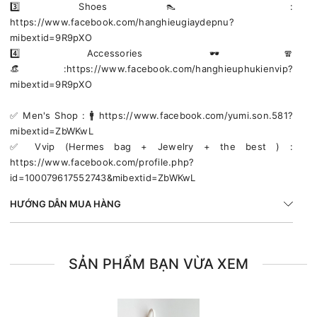
3️⃣ Shoes 👠 :
https://www.facebook.com/hanghieugiaydepnu?
mibextid=9R9pXO
4️⃣ Accessories 🕶🧣
👒:https://www.facebook.com/hanghieuphukienvip?
mibextid=9R9pXO
✅️ Men's Shop : 🚹 https://www.facebook.com/yumi.son.581?
mibextid=ZbWKwL
✅️ Vvip (Hermes bag + Jewelry + the best ) :
https://www.facebook.com/profile.php?
id=100079617552743&mibextid=ZbWKwL
HƯỚNG DẪN MUA HÀNG
SẢN PHẨM BẠN VỪA XEM