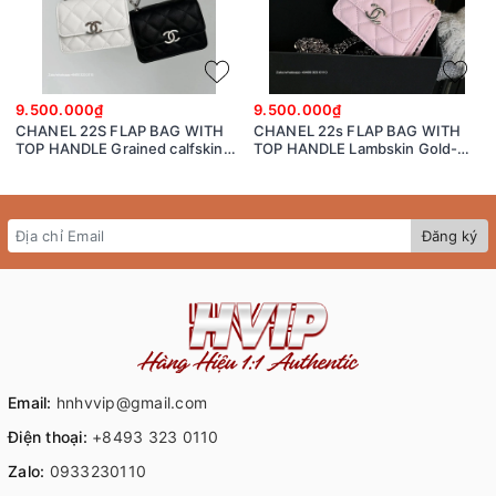
9.500.000₫
9.500.000₫
CHANEL 22S FLAP BAG WITH
CHANEL 22s FLAP BAG WITH
TOP HANDLE Grained calfskin
TOP HANDLE Lambskin Gold-
dark-Tone Metal White/black
Tone Metal Pink
Đăng ký
Email:
hnhvvip@gmail.com
Điện thoại:
+8493 323 0110
Zalo:
0933230110