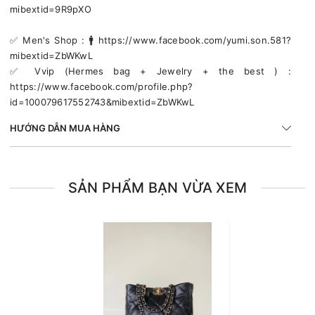
mibextid=9R9pXO
✅️ Men's Shop : 🚹 https://www.facebook.com/yumi.son.581?
mibextid=ZbWKwL
✅️ Vvip (Hermes bag + Jewelry + the best ) :
https://www.facebook.com/profile.php?
id=100079617552743&mibextid=ZbWKwL
HƯỚNG DẪN MUA HÀNG
SẢN PHẨM BẠN VỪA XEM