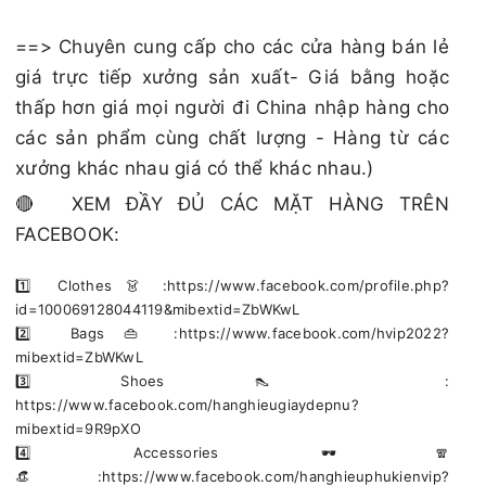
==> Chuyên cung cấp cho các cửa hàng bán lẻ
giá trực tiếp xưởng sản xuất- Giá bằng hoặc
thấp hơn giá mọi người đi China nhập hàng cho
các sản phẩm cùng chất lượng - Hàng từ các
xưởng khác nhau giá có thể khác nhau.)
🔴 XEM ĐẦY ĐỦ CÁC MẶT HÀNG TRÊN
FACEBOOK:
1️⃣ Clothes 👗 :https://www.facebook.com/profile.php?
id=100069128044119&mibextid=ZbWKwL
2️⃣ Bags 👜 :https://www.facebook.com/hvip2022?
mibextid=ZbWKwL
3️⃣ Shoes 👠 :
https://www.facebook.com/hanghieugiaydepnu?
mibextid=9R9pXO
4️⃣ Accessories 🕶🧣
👒:https://www.facebook.com/hanghieuphukienvip?