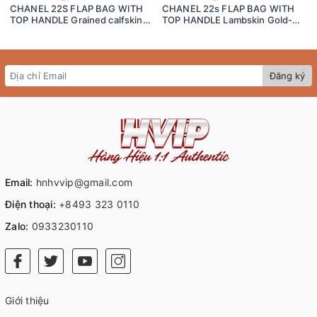
CHANEL 22S FLAP BAG WITH
CHANEL 22s FLAP BAG WITH
TOP HANDLE Grained calfskin
TOP HANDLE Lambskin Gold-
dark-Tone Metal White/black
Tone Metal Pink
Đăng ký
Email:
hnhvvip@gmail.com
Điện thoại:
+8493 323 0110
Zalo:
0933230110
Giới thiệu