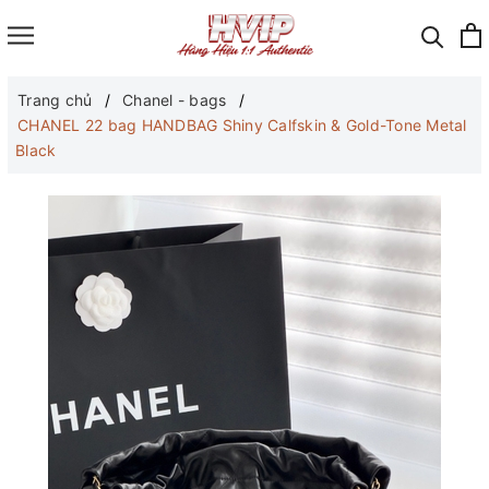
Trang chủ
Chanel - bags
CHANEL 22 bag HANDBAG Shiny Calfskin & Gold-Tone Metal
Black