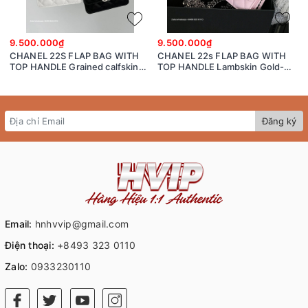
9.500.000₫
9.500.000₫
CHANEL 22S FLAP BAG WITH
CHANEL 22s FLAP BAG WITH
TOP HANDLE Grained calfskin
TOP HANDLE Lambskin Gold-
dark-Tone Metal White/black
Tone Metal Pink
Đăng ký
Email:
hnhvvip@gmail.com
Điện thoại:
+8493 323 0110
Zalo:
0933230110