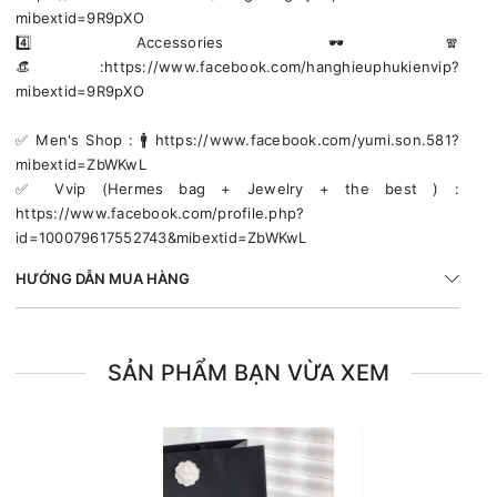
mibextid=9R9pXO
4️⃣ Accessories 🕶🧣
👒:https://www.facebook.com/hanghieuphukienvip?
mibextid=9R9pXO
✅️ Men's Shop : 🚹 https://www.facebook.com/yumi.son.581?
mibextid=ZbWKwL
✅️ Vvip (Hermes bag + Jewelry + the best ) :
https://www.facebook.com/profile.php?
id=100079617552743&mibextid=ZbWKwL
HƯỚNG DẪN MUA HÀNG
SẢN PHẨM BẠN VỪA XEM