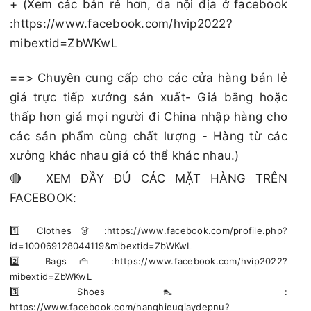
+ (Xem các bản rẻ hơn, da nội địa ở facebook
:https://www.facebook.com/hvip2022?
mibextid=ZbWKwL
==> Chuyên cung cấp cho các cửa hàng bán lẻ
giá trực tiếp xưởng sản xuất- Giá bằng hoặc
thấp hơn giá mọi người đi China nhập hàng cho
các sản phẩm cùng chất lượng - Hàng từ các
xưởng khác nhau giá có thể khác nhau.)
🔴 XEM ĐẦY ĐỦ CÁC MẶT HÀNG TRÊN
FACEBOOK:
1️⃣ Clothes 👗 :https://www.facebook.com/profile.php?
id=100069128044119&mibextid=ZbWKwL
2️⃣ Bags 👜 :https://www.facebook.com/hvip2022?
mibextid=ZbWKwL
3️⃣ Shoes 👠 :
https://www.facebook.com/hanghieugiaydepnu?