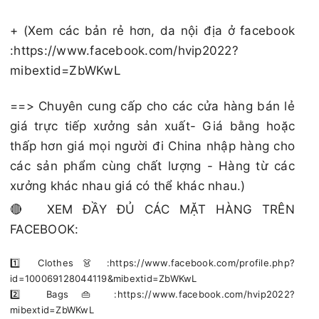
+ (Xem các bản rẻ hơn, da nội địa ở facebook
:https://www.facebook.com/hvip2022?
mibextid=ZbWKwL
==> Chuyên cung cấp cho các cửa hàng bán lẻ
giá trực tiếp xưởng sản xuất- Giá bằng hoặc
thấp hơn giá mọi người đi China nhập hàng cho
các sản phẩm cùng chất lượng - Hàng từ các
xưởng khác nhau giá có thể khác nhau.)
🔴 XEM ĐẦY ĐỦ CÁC MẶT HÀNG TRÊN
FACEBOOK:
1️⃣ Clothes 👗 :https://www.facebook.com/profile.php?
id=100069128044119&mibextid=ZbWKwL
2️⃣ Bags 👜 :https://www.facebook.com/hvip2022?
mibextid=ZbWKwL