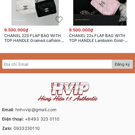
9.500.000₫
9.500.000₫
CHANEL 22S FLAP BAG WITH
CHANEL 22s FLAP BAG WITH
TOP HANDLE Grained calfskin
TOP HANDLE Lambskin Gold-
dark-Tone Metal White/black
Tone Metal Pink
Đăng ký
Email:
hnhvvip@gmail.com
Điện thoại:
+8493 323 0110
Zalo:
0933230110