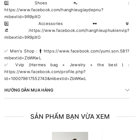
3️⃣ Shoes 👠 :
https://www.facebook.com/hanghieugiaydepnu?
mibextid=9R9pXO
4️⃣ Accessories 🕶🧣
👒:https://www.facebook.com/hanghieuphukienvip?
mibextid=9R9pXO
✅️ Men's Shop : 🚹 https://www.facebook.com/yumi.son.581?
mibextid=ZbWKwL
✅️ Vvip (Hermes bag + Jewelry + the best ) :
https://www.facebook.com/profile.php?
id=100079617552743&mibextid=ZbWKwL
HƯỚNG DẪN MUA HÀNG
SẢN PHẨM BẠN VỪA XEM