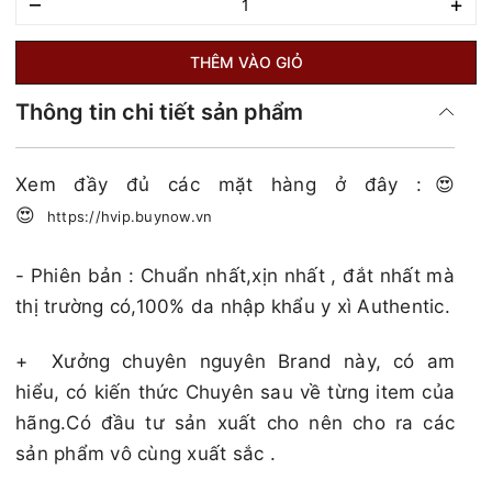
–
+
THÊM VÀO GIỎ
Thông tin chi tiết sản phẩm
Xem đầy đủ các mặt hàng ở đây :😍
😍
https://hvip.buynow.vn
- Phiên bản : Chuẩn nhất,xịn nhất , đắt nhất mà
thị trường có,100% da nhập khẩu y xì Authentic.
+
Xưởng chuyên nguyên Brand này, có am
hiểu, có kiến thức Chuyên sau về từng item của
hãng.Có đầu tư sản xuất cho nên cho ra các
sản phẩm vô cùng xuất sắc .