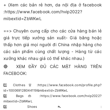
+ (Xem các bản rẻ hơn, da nội địa ở facebook
:https://www.facebook.com/hvip2022?
mibextid=ZbWKwL
==> Chuyên cung cấp cho các cửa hàng bán lẻ
giá trực tiếp xưởng sản xuất- Giá bằng hoặc
thấp hơn giá mọi người đi China nhập hàng cho
các sản phẩm cùng chất lượng - Hàng từ các
xưởng khác nhau giá có thể khác nhau.)
🔴 XEM ĐẦY ĐỦ CÁC MẶT HÀNG TRÊN
FACEBOOK:
1️⃣ Clothes 👗 :https://www.facebook.com/profile.php?
id=100069128044119&mibextid=ZbWKwL
2️⃣ Bags 👜 :https://www.facebook.com/hvip2022?
mibextid=ZbWKwL
3️⃣ Shoes 👠 :