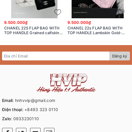
9.500.000₫
9.500.000₫
CHANEL 22S FLAP BAG WITH
CHANEL 22s FLAP BAG WITH
TOP HANDLE Grained calfskin
TOP HANDLE Lambskin Gold-
dark-Tone Metal White/black
Tone Metal Pink
Đăng ký
Email:
hnhvvip@gmail.com
Điện thoại:
+8493 323 0110
Zalo:
0933230110