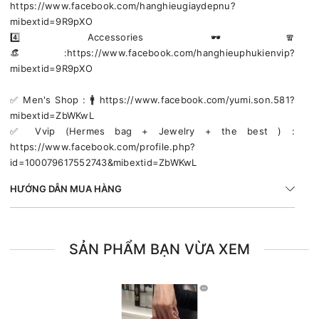
https://www.facebook.com/hanghieugiaydepnu?
mibextid=9R9pXO
4️⃣ Accessories 🕶🧣
👒:https://www.facebook.com/hanghieuphukienvip?
mibextid=9R9pXO
✅️ Men's Shop : 🚹 https://www.facebook.com/yumi.son.581?
mibextid=ZbWKwL
✅️ Vvip (Hermes bag + Jewelry + the best ) :
https://www.facebook.com/profile.php?
id=100079617552743&mibextid=ZbWKwL
HƯỚNG DẪN MUA HÀNG
SẢN PHẨM BẠN VỪA XEM