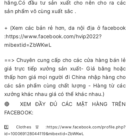
hãng.Có đầu tư sản xuất cho nên cho ra các
sản phẩm vô cùng xuất sắc .
+ (Xem các bản rẻ hơn, da nội địa ở facebook
:https://www.facebook.com/hvip2022?
mibextid=ZbWKwL
==> Chuyên cung cấp cho các cửa hàng bán lẻ
giá trực tiếp xưởng sản xuất- Giá bằng hoặc
thấp hơn giá mọi người đi China nhập hàng cho
các sản phẩm cùng chất lượng - Hàng từ các
xưởng khác nhau giá có thể khác nhau.)
🔴 XEM ĐẦY ĐỦ CÁC MẶT HÀNG TRÊN
FACEBOOK:
1️⃣ Clothes 👗 :https://www.facebook.com/profile.php?
id=100069128044119&mibextid=ZbWKwL