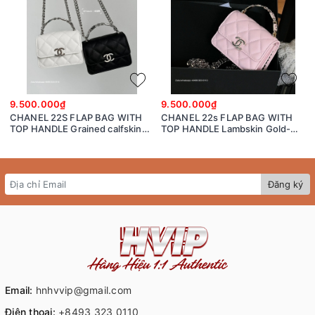
9.500.000₫
9.500.000₫
CHANEL 22S FLAP BAG WITH
CHANEL 22s FLAP BAG WITH
TOP HANDLE Grained calfskin
TOP HANDLE Lambskin Gold-
dark-Tone Metal White/black
Tone Metal Pink
Đăng ký
Email:
hnhvvip@gmail.com
Điện thoại:
+8493 323 0110