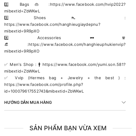
2️⃣ Bags 👜 :https://www.facebook.com/hvip2022?
mibextid=ZbWKwL
3️⃣ Shoes 👠 :
https://www.facebook.com/hanghieugiaydepnu?
mibextid=9R9pXO
4️⃣ Accessories 🕶🧣
👒:https://www.facebook.com/hanghieuphukienvip?
mibextid=9R9pXO
✅️ Men's Shop : 🚹 https://www.facebook.com/yumi.son.581?
mibextid=ZbWKwL
✅️ Vvip (Hermes bag + Jewelry + the best ) :
https://www.facebook.com/profile.php?
id=100079617552743&mibextid=ZbWKwL
HƯỚNG DẪN MUA HÀNG
SẢN PHẨM BẠN VỪA XEM