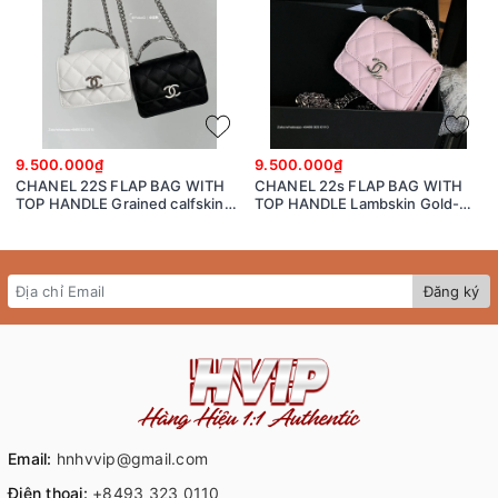
9.500.000₫
9.500.000₫
CHANEL 22S FLAP BAG WITH
CHANEL 22s FLAP BAG WITH
TOP HANDLE Grained calfskin
TOP HANDLE Lambskin Gold-
dark-Tone Metal White/black
Tone Metal Pink
Đăng ký
Email:
hnhvvip@gmail.com
Điện thoại:
+8493 323 0110