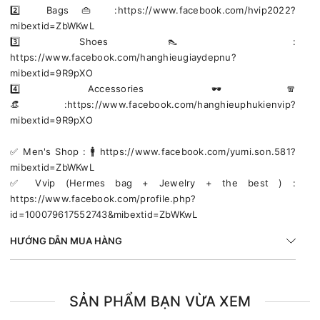
2️⃣ Bags 👜 :https://www.facebook.com/hvip2022?
mibextid=ZbWKwL
3️⃣ Shoes 👠 :
https://www.facebook.com/hanghieugiaydepnu?
mibextid=9R9pXO
4️⃣ Accessories 🕶🧣
👒:https://www.facebook.com/hanghieuphukienvip?
mibextid=9R9pXO
✅️ Men's Shop : 🚹 https://www.facebook.com/yumi.son.581?
mibextid=ZbWKwL
✅️ Vvip (Hermes bag + Jewelry + the best ) :
https://www.facebook.com/profile.php?
id=100079617552743&mibextid=ZbWKwL
HƯỚNG DẪN MUA HÀNG
SẢN PHẨM BẠN VỪA XEM