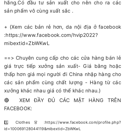
hãng.Có đầu tư sản xuất cho nên cho ra các
sản phẩm vô cùng xuất sắc .
+ (Xem các bản rẻ hơn, da nội địa ở facebook
:https://www.facebook.com/hvip2022?
mibextid=ZbWKwL
==> Chuyên cung cấp cho các cửa hàng bán lẻ
giá trực tiếp xưởng sản xuất- Giá bằng hoặc
thấp hơn giá mọi người đi China nhập hàng cho
các sản phẩm cùng chất lượng - Hàng từ các
xưởng khác nhau giá có thể khác nhau.)
🔴 XEM ĐẦY ĐỦ CÁC MẶT HÀNG TRÊN
FACEBOOK:
1️⃣ Clothes 👗 :https://www.facebook.com/profile.php?
id=100069128044119&mibextid=ZbWKwL