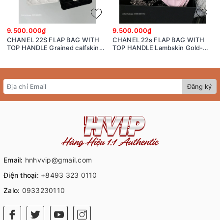
9.500.000₫
9.500.000₫
CHANEL 22S FLAP BAG WITH
CHANEL 22s FLAP BAG WITH
TOP HANDLE Grained calfskin
TOP HANDLE Lambskin Gold-
dark-Tone Metal White/black
Tone Metal Pink
Đăng ký
Email:
hnhvvip@gmail.com
Điện thoại:
+8493 323 0110
Zalo:
0933230110