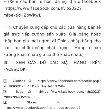
+ (Xem các bản rẻ hơn, da nội địa ở facebook
:https://www.facebook.com/hvip2022?
mibextid=ZbWKwL
==> Chuyên cung cấp cho các cửa hàng bán lẻ
giá trực tiếp xưởng sản xuất- Giá bằng hoặc
thấp hơn giá mọi người đi China nhập hàng cho
các sản phẩm cùng chất lượng - Hàng từ các
xưởng khác nhau giá có thể khác nhau.)
🔴 XEM ĐẦY ĐỦ CÁC MẶT HÀNG TRÊN
FACEBOOK:
1️⃣ Clothes 👗 :https://www.facebook.com/profile.php?
id=100069128044119&mibextid=ZbWKwL
2️⃣ Bags 👜 :https://www.facebook.com/hvip2022?
mibextid=ZbWKwL
3️⃣ Shoes 👠 :
https://www.facebook.com/hanghieugiaydepnu?