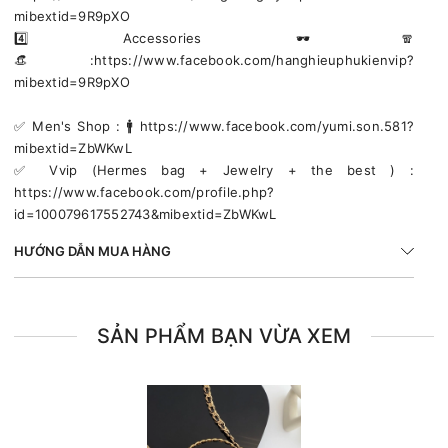
mibextid=9R9pXO
4️⃣ Accessories 🕶🧣
👒:https://www.facebook.com/hanghieuphukienvip?
mibextid=9R9pXO
✅️ Men's Shop : 🚹 https://www.facebook.com/yumi.son.581?
mibextid=ZbWKwL
✅️ Vvip (Hermes bag + Jewelry + the best ) :
https://www.facebook.com/profile.php?
id=100079617552743&mibextid=ZbWKwL
HƯỚNG DẪN MUA HÀNG
SẢN PHẨM BẠN VỪA XEM