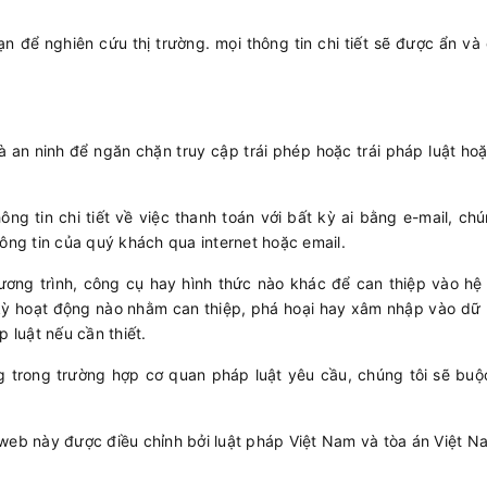
ạn để nghiên cứu thị trường. mọi thông tin chi tiết sẽ được ẩn v
à an ninh để ngăn chặn truy cập trái phép hoặc trái pháp luật ho
g tin chi tiết về việc thanh toán với bất kỳ ai bằng e-mail, c
hông tin của quý khách qua internet hoặc email.
ơng trình, công cụ hay hình thức nào khác để can thiệp vào hệ 
kỳ hoạt động nào nhằm can thiệp, phá hoại hay xâm nhập vào dữ l
p luật nếu cần thiết.
g trong trường hợp cơ quan pháp luật yêu cầu, chúng tôi sẽ bu
 web này được điều chỉnh bởi luật pháp Việt Nam và tòa án Việt 