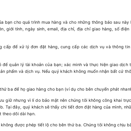
n của bạn cho quá trình mua hàng và cho những thông báo sau này
giới tính, ngày sinh, email, địa chỉ, địa chỉ giao hàng, số điện t
g cấp để xử lý đơn đặt hàng, cung cấp các dịch vụ và thông ti
ó để quản lý tài khoản của bạn; xác minh và thực hiện giao dịch
ản phẩm và dịch vụ. Nếu quý khách không muốn nhận bất cứ thông t
n thứ ba để họ giao hàng cho bạn (ví dụ cho bên chuyển phát nha
ưu giữ nhưng vì lí do bảo mật nên chúng tôi không công khai trực
eb. Tại đây, quý khách sẽ thấy chi tiết đơn đặt hàng của mình, 
t theo dõi dài hạn.
không được phép tiết lộ cho bên thứ ba. Chúng tôi không chịu b