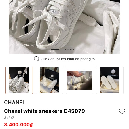
Click chuột lên hình để phóng to
CHANEL
Chanel white sneakers G45079
Svip2
3.400.000₫