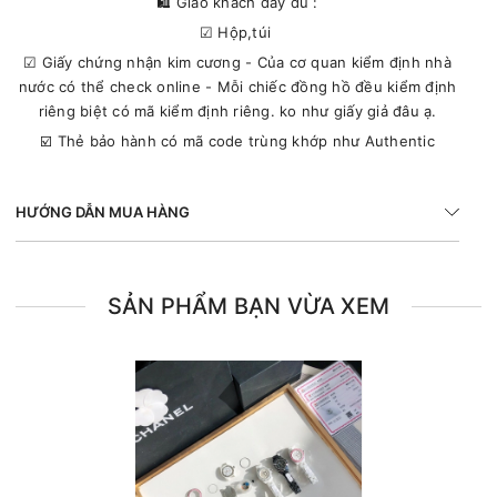
🛍 Giao khách đầy đủ :
☑ Hộp,túi
☑ Giấy chứng nhận kim cương - Của cơ quan kiểm định nhà
nước có thể check online - Mỗi chiếc đồng hồ đều kiểm định
riêng biệt có mã kiểm định riêng. ko như giấy giả đâu ạ.
☑️ Thẻ bảo hành có mã code trùng khớp như Authentic
HƯỚNG DẪN MUA HÀNG
SẢN PHẨM BẠN VỪA XEM