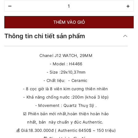
–
+
THÊM VÀO GIỎ
Thông tin chi tiết sản phẩm
Chanel J12 WATCH, 29MM
- Model : H4466
- Size :29x10,37mm
- Chất liệu: - Ceramic
- 8 cọc giờ là 8 viên kim cương thiên nhiên
- Khả năng chống nước :200m (khoá 3 lớp)
- Movement : Quartz Thuỵ Sỹ .
☑️ Phiên bản mới nhất,hoàn thiện hoàn hảo
nhất, bản này chuẩn y đúc Authentic.
💰 Giá:18.300.000đ ( Authentic 6450$ ~ 150 triệu)