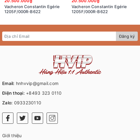
20.500.000₫
20.500.000₫
Vacheron Constantin Egérie
Vacheron Constantin Egérie
1205F/000R-B622
1205F/000R-B622
Đăng ký
Email:
hnhvvip@gmail.com
Điện thoại:
+8493 323 0110
Zalo:
0933230110
Giới thiệu