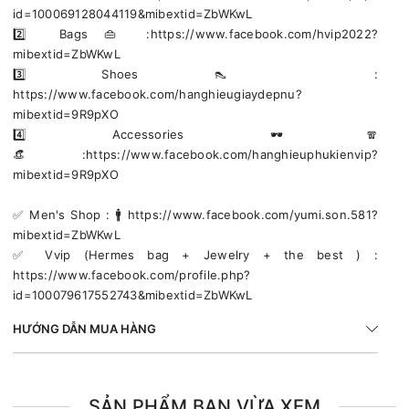
id=100069128044119&mibextid=ZbWKwL
2️⃣ Bags 👜 :https://www.facebook.com/hvip2022?
mibextid=ZbWKwL
3️⃣ Shoes 👠 :
https://www.facebook.com/hanghieugiaydepnu?
mibextid=9R9pXO
4️⃣ Accessories 🕶🧣
👒:https://www.facebook.com/hanghieuphukienvip?
mibextid=9R9pXO
✅️ Men's Shop : 🚹 https://www.facebook.com/yumi.son.581?
mibextid=ZbWKwL
✅️ Vvip (Hermes bag + Jewelry + the best ) :
https://www.facebook.com/profile.php?
id=100079617552743&mibextid=ZbWKwL
HƯỚNG DẪN MUA HÀNG
SẢN PHẨM BẠN VỪA XEM