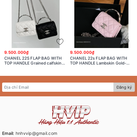
9.500.000₫
9.500.000₫
CHANEL 22S FLAP BAG WITH
CHANEL 22s FLAP BAG WITH
TOP HANDLE Grained calfskin
TOP HANDLE Lambskin Gold-
dark-Tone Metal White/black
Tone Metal Pink
Đăng ký
Email:
hnhvvip@gmail.com