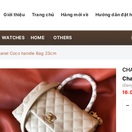
Giới thiệu
Trang chủ
Hàng mới về
Hướng dẫn đặt 
WATCHES
HOME
OTHERS
anel Coco handle Bag 23cm
CH
Cha
(Đang
16.
–