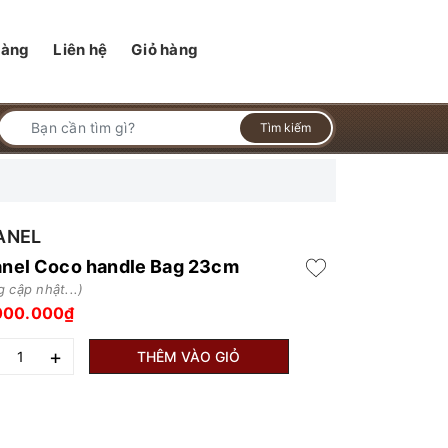
hàng
Liên hệ
Giỏ hàng
Tìm kiếm
ANEL
nel Coco handle Bag 23cm
 cập nhật...)
000.000₫
+
THÊM VÀO GIỎ