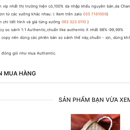
n vip nhất thị trường hiện có,100% da nhập khẩu nguyên bản,da Cha
ơn từ các xưởng khác nhau: ( Xem trên zalo
035 7161000
)
 chi tiết hình và giá từng xưởng
093 323 0110
)
opy so sánh 1:1 Authentic,chuẩn like authentic ít nhất 98%-99,99%
g copy nên dùng các phiên bản so sánh thế này,chuẩn - xịn, dùng khô
ủ đóng gói như mua Authentic.
N MUA HÀNG
SẢN PHẨM BẠN VỪA XE