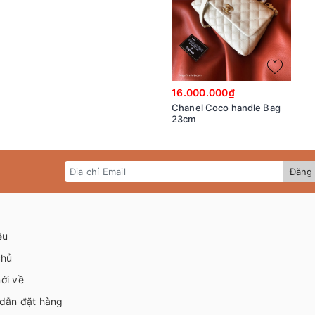
16.000.000₫
Chanel Coco handle Bag
23cm
Đăng 
ệu
chủ
ới về
dẫn đặt hàng