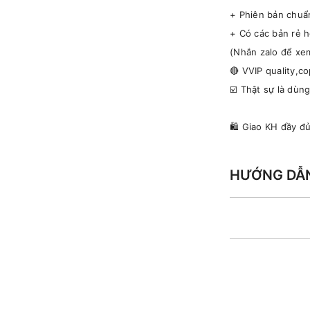
+ Phiên bản chuẩ
+ Có các bản rẻ h
(Nhắn zalo để xem
🔴 VVIP quality,c
☑️ Thật sự là dùn
🛍 Giao KH đầy đ
HƯỚNG DẪ