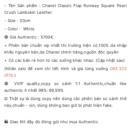
- Tên Sản phẩm : Chanel Classic Flap Runway Square Pearl
Crush Lambskin Leather
- Size : 20cm
- Color : White
🔴 Giá Authentic : 5700€
+ Phiên bản chuẩn vip nhất thị trường hiện có,100% da nhập
khẩu nguyên bản,da Chanel chính hãng,nguồn độc quyền
+ Có các bản rẻ hơn từ các xưởng khác nhau: (Cập nhật sau)
(Nhắn zalo để xem chi tiết hình và giá từng xưởng
093 323
0110
)
🔴 VVIP quality,copy so sánh 1:1 Authentic,chuẩn like
authentic ít nhất 98%-99,99%
☑️ Thật sự là dùng copy nên dùng các phiên bản so sánh thế
này,chuẩn - xịn, dùng không bao giờ bị phát hiện fake.
🛍 Giao KH đầy đủ đóng gói như mua Authentic.