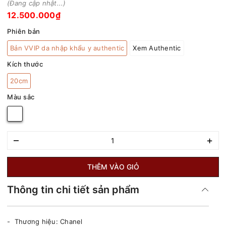
(Đang cập nhật...)
12.500.000₫
Phiên bản
Bản VVIP da nhập khẩu y authentic
Xem Authentic
Kích thước
20cm
Màu sắc
–
+
THÊM VÀO GIỎ
Thông tin chi tiết sản phẩm
- Thương hiệu: Chanel